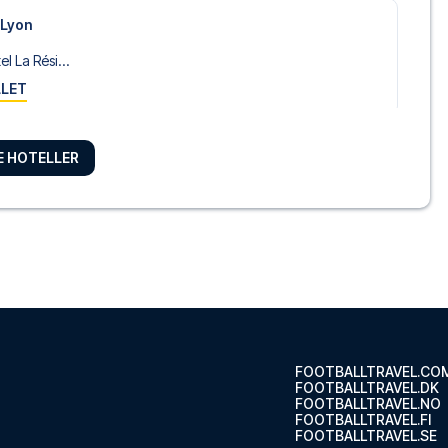
 Lyon
l La Rési...
LLET
RE HOTELLER
 i Lyon ...
LLET
nfluence
 Hotel Lyo...
LLET
FOOTBALLTRAVEL.CO
FOOTBALLTRAVEL.DK
FOOTBALLTRAVEL.NO
FOOTBALLTRAVEL.FI
uence
FOOTBALLTRAVEL.SE