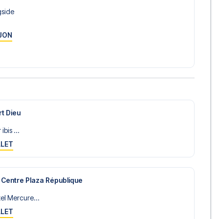
gside
s mot Rennes? Kontakt oss idag, og la oss hjelpe deg med å
JON
rt Dieu
ibis ...
LLET
 Centre Plaza République
el Mercure...
LLET