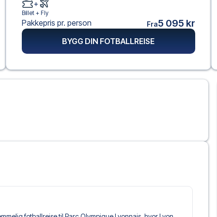
+
Billet +
Fly
5 095 kr
Pakkepris pr. person
Fra
BYGG DIN FOTBALLREISE
lemmelig fotballreise til Parc Olympique Lyonnais, hvor Lyon