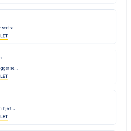
 sentra...
LLET
n
igger se...
LLET
i hjert...
LLET