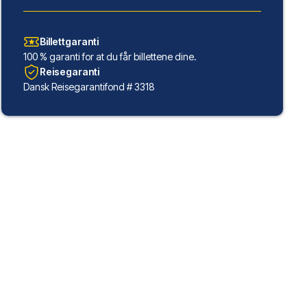
Billettgaranti
100 % garanti for at du får billettene dine.
Reisegaranti
Dansk Reisegarantifond # 3318