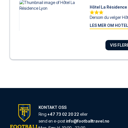
Hôtel La Résidence
Dersom du velger Hôte
LES MER OM HOTE
VIS FLE
Ho36 hostels
Velger du Ho36 hostels
LES MER OM HOTE
MOB Hotel Lyon Co
Dersom du velger MOB
LES MER OM HOTE
KONTAKT OSS
Ring
+47 73 02 20 22
eller
Novotel Lyon Confl
send en e-post
info@footballtravel.no
Man
-
Søn
: kl.
10:00
-
22:00