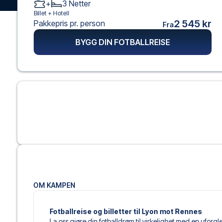
+
3
Netter
Billet +
Hotell
2 545 kr
Pakkepris pr. person
Fra
BYGG DIN FOTBALLREISE
OM KAMPEN
Fotballreise og billetter til Lyon mot Rennes
La oss gjøre din fotballdrøm til virkelighet med en uforg