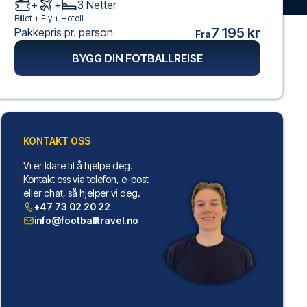
+
+
3
Netter
Billet +
Fly
+
Hotell
7 195 kr
Pakkepris pr. person
Fra
BYGG DIN FOTBALLREISE
KONTAKT OSS
Vi er klare til å hjelpe deg.
Kontakt oss via telefon, e-post
eller chat, så hjelper vi deg.
+47 73 02 20 22
info@footballtravel.no