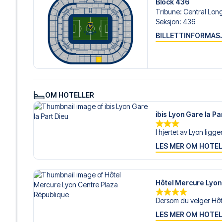
Block 436
Tribune
:
Central Lon
Er du klar for å oppleve Lyon på Parc Olympique Lyonnai
Seksjon
:
436
realisere din fotballreisedrøm!
BILLETTINFORMAS
OM HOTELLER
ibis Lyon Gare la Pa
I hjertet av Lyon ligger 
LES MER OM HOTE
Hôtel Mercure Lyon
Dersom du velger Hôt
LES MER OM HOTE