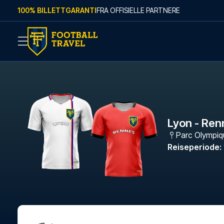
Skip to content
100% BILLETTGARANTI
FRA OFFISIELLE PARTNERE
Lyon - Ren
Parc Olympiq
Reiseperiode
: