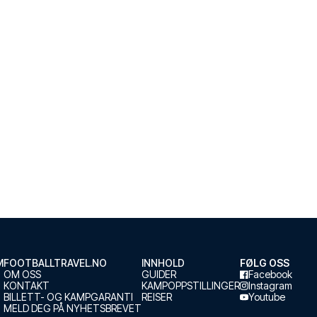
M
FOOTBALLTRAVEL.NO
INNHOLD
FØLG OSS
OM OSS
GUIDER
Facebook
KONTAKT
KAMPOPPSTILLINGER
Instagram
BILLETT- OG KAMPGARANTI
REISER
Youtube
MELD DEG PÅ NYHETSBREVET