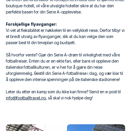
boutique-hotell, vil våre utvalgte hoteller sikre at du har den
perfekte basen for din Serie A-opplevelse.
Forskjellige flyavganger:
Vi vet at fleksibilitet er nøkkelen til en vellykket reise. Derfor tilbyr vi
et bredt utvalg av flyavganger, slik at du kan velge den som
passer best til din timeplan og budsjett.
Så hvorfor vente? Gjør din Serie A-drøm til virkelighet med våre
fotballreiser. Enten du er en ekte fan, eller bare vil oppleve den
italienske fotballkulturen, er vi her for å gjøre din reise
uforglemmelig. Bestill din Serie A-fotballreise i dag, og vær klar til
å oppleve den intense spenningen på de italienske stadionene!
Leter du etter en kamp som du ikke kan finne? Send en e-post til
info@footballtravel.no
, så skal vi nok hjelpe deg!