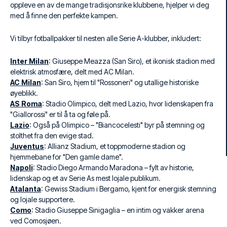
oppleve en av de mange tradisjonsrike klubbene, hjelper vi deg
med å finne den perfekte kampen.
Vi tilbyr fotballpakker til nesten alle Serie A-klubber, inkludert:
Inter Milan
: Giuseppe Meazza (San Siro), et ikonisk stadion med
elektrisk atmosfære, delt med AC Milan.
AC Milan
: San Siro, hjem til "Rossoneri" og utallige historiske
øyeblikk.
AS Roma
: Stadio Olimpico, delt med Lazio, hvor lidenskapen fra
"Giallorossi" er til å ta og føle på.
Lazio
: Også på Olimpico – "Biancocelesti" byr på stemning og
stolthet fra den evige stad.
Juventus
: Allianz Stadium, et toppmoderne stadion og
hjemmebane for "Den gamle dame".
Napoli
: Stadio Diego Armando Maradona – fylt av historie,
lidenskap og et av Serie As mest lojale publikum.
Atalanta
: Gewiss Stadium i Bergamo, kjent for energisk stemning
og lojale supportere.
Como
: Stadio Giuseppe Sinigaglia – en intim og vakker arena
ved Comosjøen.