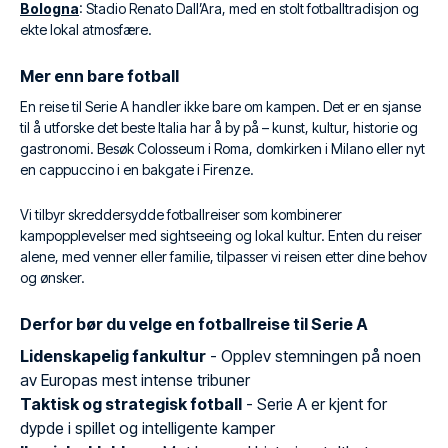
Bologna
: Stadio Renato Dall’Ara, med en stolt fotballtradisjon og
ekte lokal atmosfære.
Mer enn bare fotball
En reise til Serie A handler ikke bare om kampen. Det er en sjanse
til å utforske det beste Italia har å by på – kunst, kultur, historie og
gastronomi. Besøk Colosseum i Roma, domkirken i Milano eller nyt
en cappuccino i en bakgate i Firenze.
Vi tilbyr skreddersydde fotballreiser som kombinerer
kampopplevelser med sightseeing og lokal kultur. Enten du reiser
alene, med venner eller familie, tilpasser vi reisen etter dine behov
og ønsker.
Derfor bør du velge en fotballreise til Serie A
Lidenskapelig fankultur
- Opplev stemningen på noen
av Europas mest intense tribuner
Taktisk og strategisk fotball
- Serie A er kjent for
dypde i spillet og intelligente kamper