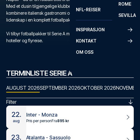
ROME
Med et dusin tilgjengelige klubber, har du mulighet til å
NFL-REISER
kombinere italiensk gastronomi og kultur med verdens største
SEVILLA
lidenskap i en komplett fotballpakke til Serie A.
INSPIRASJON
Vi tilbyr fotballpakker til Serie A med kampbilletter, utvalgte
hoteller og flyreise.
KONTAKT
OM OSS
TERMINLISTE SERIE A
AUGUST 2026
SEPTEMBER 2026
OKTOBER 2026
NOVEMBER
Filter
22.
Inter - Monza
Pris per person
Fra
895 kr
aug
23.
Atalanta - Sassuolo