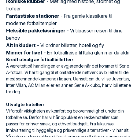
Ikoniske klubber
- Møt lag med historie, stolthet og
trofeer
Fantastiske stadioner
- Fra gamle klassikere til
moderne fotballtempler
Fleksible pakkeløsninger
- Vi tilpasser reisen til dine
behov
Alt inkludert
- Vi ordner billetter, hotell og fly
Minner for livet
- En fotballreise til Italia glemmer du aldri
Bredt utvalg av fotballbilletter:
Å være tett på handlingen er avgjørende når det kommer til Serie
A-fotball. Vi har tilgang til et omfattende nettverk av billetter til de
mest spennende kampene i ligaen. Uansett om du vil se Juventus,
Inter Milan, AC Milan eller en annen Serie A-klubb, har vi billettene
for deg.
Utvalgte hoteller:
Vi forstår viktigheten av komfort og bekvemmelighet under din
fotballreise. Derfor har vi håndplukket en rekke hoteller som
passer for enhver smak, og ethvert budsjett. Fra luksuriøs
innkvartering til hyggelige og prisvennlige alternativer - vi har alt.
Så enten du foretrekker et femstjerners hotell eller et sjarmerende