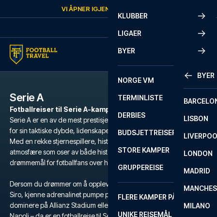
Skip to content
VI ÅPNER IGJEN
FREDAG
KL.
10:00
KLUBBER
LIGAER
BYER
BYER
NORGE VM
Serie A
TERMINLISTE
BARCELO
Fotballreiser til Serie A-kamper
DERBIES
LISBON
Serie A er en av de mest prestisjefylte fotballigaene i verden, kjent
for sin taktiske dybde, lidenskapelige fans og ikoniske klubber.
BUDSJETTREISER
LIVERPO
Med en rekke stjernespillere, historiske rivaloppgjør og en
STORE KAMPER
atmosfære som oser av både historie og intensitet, er Serie A et
LONDON
drømmemål for fotballfans over hele verden.
GRUPPEREISE
MADRID
Dersom du drømmer om å oppleve den unike stemningen på San
MANCHES
Siro, kjenne adrenalinet pumpe på Stadio Olimpico, se Juventus
FLERE KAMPER PÅ ÉN REISE
dominere på Allianz Stadium eller følge i Maradonas fotspor i
MILANO
UNIKE REISEMÅL
Napoli – da er en fotballreise til Serie A den ultimate opplevelsen.