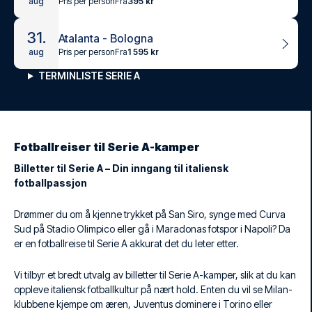
Pris per person
Fra
395 kr
aug
31.
Atalanta - Bologna
Pris per person
Fra
1 595 kr
aug
TERMINLISTE SERIE A
Fotballreiser til Serie A-kamper
Billetter til Serie A – Din inngang til italiensk
fotballpassjon
Drømmer du om å kjenne trykket på San Siro, synge med Curva
Sud på Stadio Olimpico eller gå i Maradonas fotspor i Napoli? Da
er en fotballreise til Serie A akkurat det du leter etter.
Vi tilbyr et bredt utvalg av billetter til Serie A-kamper, slik at du kan
oppleve italiensk fotballkultur på nært hold. Enten du vil se Milan-
klubbene kjempe om æren, Juventus dominere i Torino eller