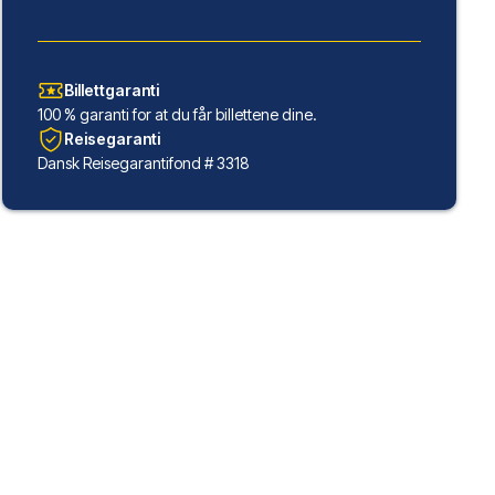
Billettgaranti
100 % garanti for at du får billettene dine.
Reisegaranti
Dansk Reisegarantifond # 3318