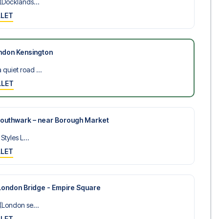
(Docklands...
LLET
ndon Kensington
uiet road ...
LLET
 Southwark – near Borough Market
Styles L...
LLET
London Bridge - Empire Square
(London se...
LLET