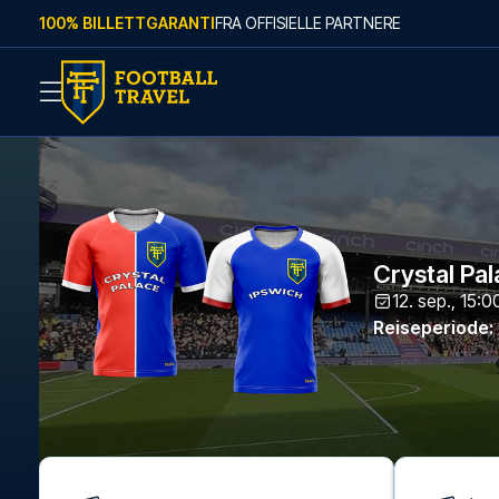
Skip to content
100% BILLETTGARANTI
FRA OFFISIELLE PARTNERE
Crystal Pal
12. sep., 15:0
Reiseperiode
: