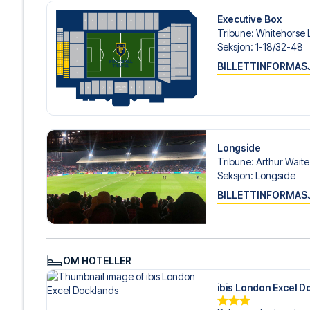
personlig service både før og under reisen. Vi er tilgjen
Executive Box
hjelp til å bestille reisen.
Tribune
:
Whitehorse 
Seksjon
:
1-18/​32-48
Er du klar for å oppleve Crystal Palace på Selhurst Park
realisere din fotballreisedrøm!
BILLETTINFORMAS
Longside
Tribune
:
Arthur Wait
Seksjon
:
Longside
BILLETTINFORMAS
OM HOTELLER
ibis London Excel D