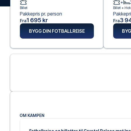
+
Billet
Billet +
Hote
Pakkepris pr. person
Pakkepri
1 695 kr
3 94
Fra
Fra
BYGG DIN FOTBALLREISE
BYG
OM KAMPEN
Fotballreise og billetter til Crystal Palace mot Ip