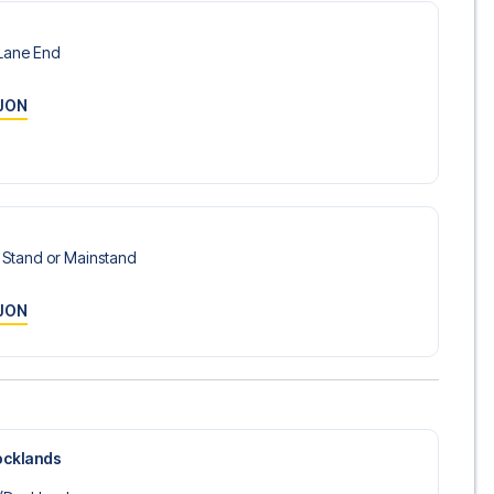
gelige på
+47 73 02 20 22
eller
her
dersom du trenger
Lane End
 mot Ipswich? Kontakt oss idag, og la oss hjelpe deg med å
JON
e Stand or Mainstand
JON
ocklands