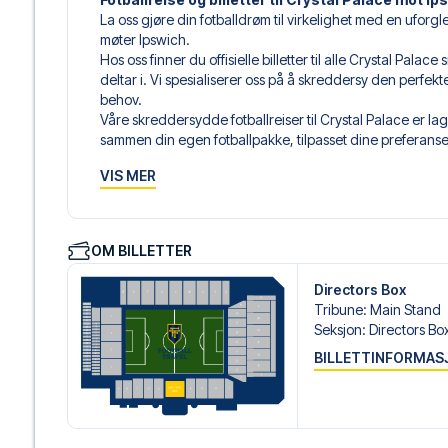
La oss gjøre din fotballdrøm til virkelighet med en uforgle
møter Ipswich.
Hos oss finner du offisielle billetter til alle Crystal Pa
deltar i. Vi spesialiserer oss på å skreddersy den perfek
behov.
Våre skreddersydde fotballreiser til Crystal Palace er lag
sammen din egen fotballpakke, tilpasset dine preferanser. 
hoteller for enhver smak og budsjett, samt fleksible fly s
VIS MER
Når du velger billettype, kan du se hvilken seksjon du skal 
hospitality-billett. En hospitality-billett gir deg mer en
til lounge og/eller mat og drikke. Hvis dette er inkludert,
dine reisedokumenter.
OM BILLETTER
Vi tilbyr et bredt utvalg av håndplukkede hoteller i Lond
luksuriøse 5-stjerners hoteller til sjarmerende boutiquehot
Directors Box
reisende. Vi tar hensyn til beliggenhet, komfort og pris. 
Tribune
:
Main Stand
best. Foretrekker du et spesifikt hotell vi ikke tilbyr, så ko
Seksjon
:
Directors Bo
Vi tilbyr fotballpakker til Crystal Palace både med og uten 
BILLETTINFORMAS
Velger du en av våre komplette pakker med fly, mottar d
flydetaljer sammen med reisedokumentene dine – slik at d
fotballopplevelsen.
Trygg booking og personlig service
Din sikkerhet og opplevelse er vår høyeste prioritet. Vi s