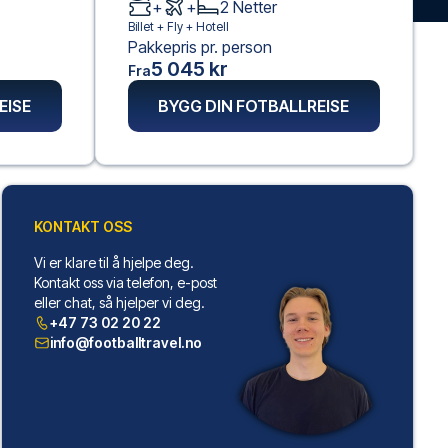
+
+
2
Netter
Billet +
Fly
+
Hotell
Pakkepris pr. person
5 045 kr
Fra
EISE
BYGG DIN FOTBALLREISE
KONTAKT OSS
Vi er klare til å hjelpe deg.
Kontakt oss via telefon, e-post
eller chat, så hjelper vi deg.
+47 73 02 20 22
info@footballtravel.no