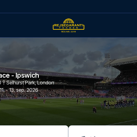
ace - Ipswich
0
Selhurst Park
,
London
11. - 13. sep. 2026