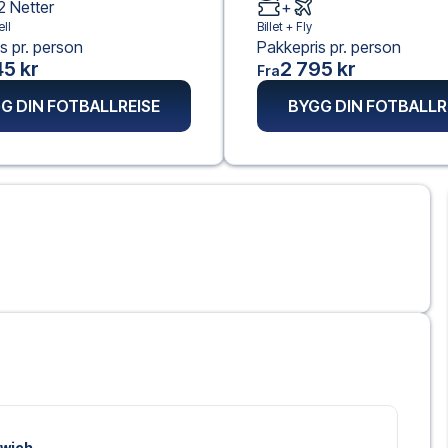
2
Netter
+
ll
Billet +
Fly
s pr. person
Pakkepris pr. person
5 kr
2 795 kr
Fra
G DIN FOTBALLREISE
BYGG DIN FOTBALLR
swich