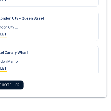
London City - Queen Street
don City ...
LLET
tel Canary Wharf
don Marrio...
LLET
RE HOTELLER
horeditch
(London se...
LLET