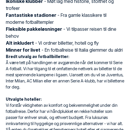
Ikoniske klubber
- Møt lag med historie, stolthet og
trofeer
Fantastiske stadioner
- Fra gamle klassikere til
moderne fotballtempler
Fleksible pakkeløsninger
- Vi tilpasser reisen til dine
behov
Alt inkludert
- Vi ordner billetter, hotell og fly
Minner for livet
- En fotballreise til Italia glemmer du aldri
Bredt utvalg av fotballbilletter:
Å være tett på handlingen er avgjørende når det kommer til Serie
A-fotball. Vi har tilgang til et omfattende nettverk av billetter til de
mest spennende kampene i ligaen. Uansett om du vil se Juventus,
Inter Milan, AC Milan eller en annen Serie A-klubb, har vi billettene
for deg.
Utvalgte hoteller:
Vi forstår viktigheten av komfort og bekvemmelighet under din
fotballreise. Derfor har vi håndplukket en rekke hoteller som
passer for enhver smak, og ethvert budsjett. Fra luksuriøs
innkvartering til hyggelige og prisvennlige alternativer - vi har alt.
Så enten du foretrekker et femstjerners hotell eller et sjarmerende