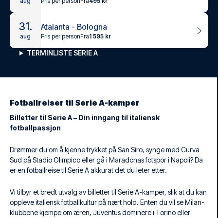
Pris per person
Fra
495 kr
aug
31.
Atalanta - Bologna
Pris per person
Fra
1 595 kr
aug
TERMINLISTE SERIE A
Fotballreiser til Serie A-kamper
Billetter til Serie A – Din inngang til italiensk
fotballpassjon
Drømmer du om å kjenne trykket på San Siro, synge med Curva
Sud på Stadio Olimpico eller gå i Maradonas fotspor i Napoli? Da
er en fotballreise til Serie A akkurat det du leter etter.
Vi tilbyr et bredt utvalg av billetter til Serie A-kamper, slik at du kan
oppleve italiensk fotballkultur på nært hold. Enten du vil se Milan-
klubbene kjempe om æren, Juventus dominere i Torino eller