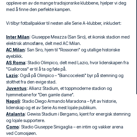
oppleve en av de mange tradisjonsrike klubbene, hjelper vi deg
med å finne den perfekte kampen.
Vi tilbyr fotballpakker til nesten alle Serie A-klubber, inkludert:
Inter Milan
: Giuseppe Meazza (San Siro), et ikonisk stadion med
elektrisk atmosfære, delt med AC Milan.
AC Milan
: San Siro, hjem til "Rossoneri" og utallige historiske
øyeblikk.
AS Roma
: Stadio Olimpico, delt med Lazio, hvor lidenskapen fra
"Giallorossi" er til å ta og føle på.
Lazio
: Også på Olimpico – "Biancocelesti" byr på stemning og
stolthet fra den evige stad.
Juventus
: Allianz Stadium, et toppmoderne stadion og
hjemmebane for "Den gamle dame".
Napoli
: Stadio Diego Armando Maradona – fylt av historie,
lidenskap og et av Serie As mest lojale publikum.
Atalanta
: Gewiss Stadium i Bergamo, kjent for energisk stemning
og lojale supportere.
Como
: Stadio Giuseppe Sinigaglia – en intim og vakker arena
ved Comosjøen.