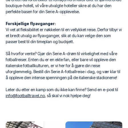
boutique-hotell, vil våre utvalgte hoteller sikre at du har den
perfekte basen for din Serie A-opplevelse.
Forskjellige flyavganger:
Vi vet at fleksibilitet er nøkkelen til en vellykket reise. Derfor tilbyr vi
et bredt utvalg av flyavganger, slik at du kan velge den som
passer best til din timeplan og budsjett.
Så hvorfor vente? Gjør din Serie A-drøm til virkelighet med våre
fotballreiser. Enten du er en ekte fan, eller bare vil oppleve den
italienske fotballkulturen, er vi her for å gjøre din reise
uforglemmelig. Bestill din Serie A-fotballreise i dag, og vær klar til
å oppleve den intense spenningen på de italienske stadionene!
Leter du etter en kamp som du ikke kan finne? Send en e-post til
info@footballtravel.no
, så skal vi nok hjelpe deg!