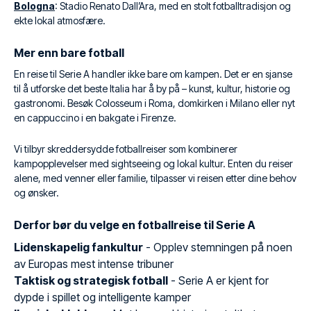
Bologna
: Stadio Renato Dall’Ara, med en stolt fotballtradisjon og
ekte lokal atmosfære.
Mer enn bare fotball
En reise til Serie A handler ikke bare om kampen. Det er en sjanse
til å utforske det beste Italia har å by på – kunst, kultur, historie og
gastronomi. Besøk Colosseum i Roma, domkirken i Milano eller nyt
en cappuccino i en bakgate i Firenze.
Vi tilbyr skreddersydde fotballreiser som kombinerer
kampopplevelser med sightseeing og lokal kultur. Enten du reiser
alene, med venner eller familie, tilpasser vi reisen etter dine behov
og ønsker.
Derfor bør du velge en fotballreise til Serie A
Lidenskapelig fankultur
- Opplev stemningen på noen
av Europas mest intense tribuner
Taktisk og strategisk fotball
- Serie A er kjent for
dypde i spillet og intelligente kamper