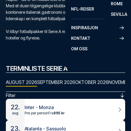
ROME
Med et dusin tilgjengelige klubber, har du mulighet til å
NFL-REISER
kombinere italiensk gastronomi og kultur med verdens største
SEVILLA
lidenskap i en komplett fotballpakke til Serie A.
INSPIRASJON
Vi tilbyr fotballpakker til Serie A med kampbilletter, utvalgte
hoteller og flyreise.
KONTAKT
OM OSS
TERMINLISTE SERIE A
AUGUST 2026
SEPTEMBER 2026
OKTOBER 2026
NOVEMBER
Filter
22.
Inter - Monza
Pris per person
Fra
895 kr
aug
23.
Atalanta - Sassuolo