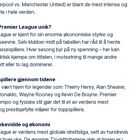
erpool vs. Manchester United) er blant de mest intense og
lte i hele verden.
Premier League unik?
ague er kjent for sin enorme økonomiske styrke og
eevne. Selv klubber midt på tabellen har råd til å hente
ssespillere. Hver sesong byr på ny spenning – her kan
faktisk kjempe om tittelen, i motsetning til mange andre
ett eller to lag dominerer.
spillere gjennom tidene
 vært hjem for legender som Thierry Henry, Alan Shearer,
 Ronaldo, Wayne Rooney og Kevin De Bruyne. Premier
mpo og fysiske stil gjør det til et av verdens mest
 prestisjefylte miljøer for toppspillere.
ekkevidde og økonomi
ague er verdens mest globale idrettsliga, sett av hundrevis
er hver uke. De enorme TV-rettighetene gjør at ligaen er i