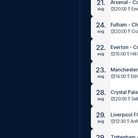
21.
Arsenal - C
20:00
Emi
aug
24.
Fulham - C
20:00
Cr
aug
22.
Everton - C
15:00
Hil
aug
23.
Manchester
14:00
Eti
aug
28.
Crystal Pal
20:00
Sel
aug
29.
Liverpool F
12:30
Anf
aug
29.
Tottenham 