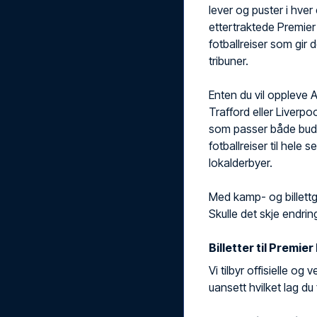
lever og puster i hver
ettertraktede Premie
fotballreiser som gir 
tribuner.
Enten du vil oppleve 
Trafford eller Liverpoo
som passer både budsj
fotballreiser til hele 
lokalderbyer.
Med kamp- og billettgar
Skulle det skje endring
Billetter til Premi
Vi tilbyr offisielle og 
uansett hvilket lag du