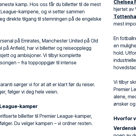
Chelsea 
 eneste kamp. Hos oss får du billetter til de mest
hjertet av
r League-kampene, og vi setter sammen
Tottenha
deg direkte tilgang til stemningen på de engelske
mest impon
En fotball
Arsenal på Emirates, Manchester United på Old
en mulighe
l på Anfield, har vi billetter og reiseopplegg
hold. Utf
ett og ambisjoner. Vi tilbyr komplette
industriell
sesongen – fra toppoppgjør til intense
hovedstad
Vi tilbyr 
anti sørger vi for at alt er klart før du reiser.
Premier Le
er, følger vi deg hele veien.
alene, med
ønsker og
er League-kamper
verifiserte billetter til Premier League-kamper,
Hvorfor v
 følger. Du velger kampen – vi ordner resten.
Verdensk
noen av de