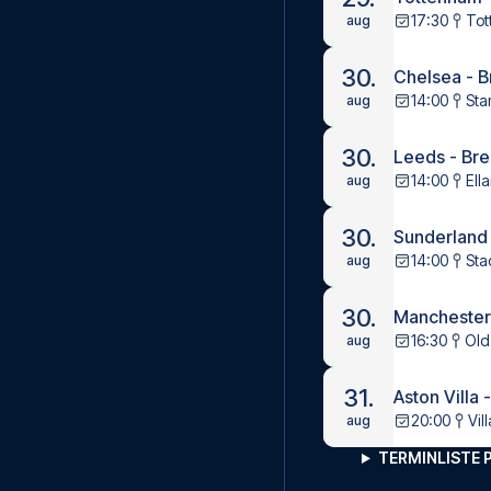
17:30
Tot
aug
30.
Chelsea - B
14:00
Sta
aug
30.
Leeds - Bre
14:00
Ell
aug
30.
Sunderland
14:00
Sta
aug
30.
Manchester 
16:30
Old
aug
31.
Aston Villa 
20:00
Vil
aug
TERMINLISTE 