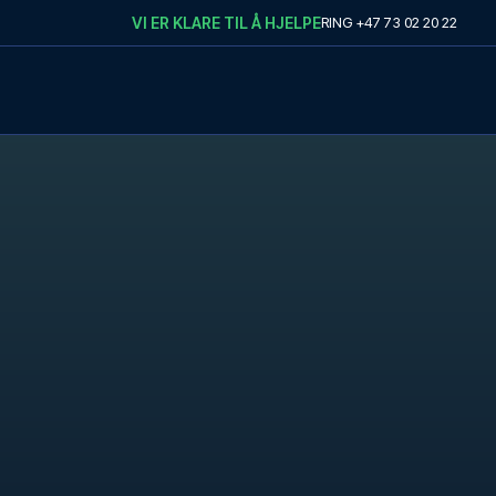
VI ER KLARE TIL Å HJELPE
RING
+47 73 02 20 22