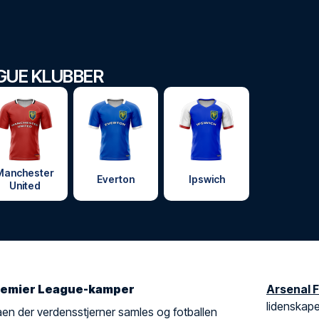
GUE KLUBBER
Manchester
Everton
Ipswich
United
 Premier League-kamper
Arsenal 
lidenskape
aen der verdensstjerner samles og fotballen