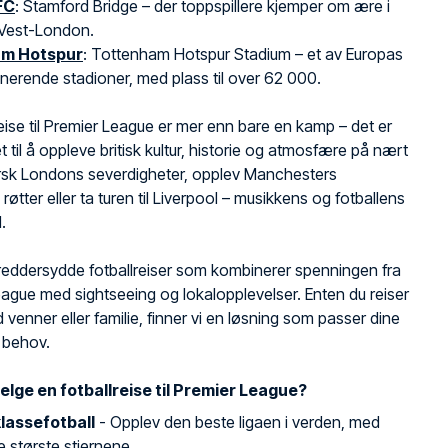
FC
: Stamford Bridge – der toppspillere kjemper om ære i
 Vest-London.
m Hotspur
: Tottenham Hotspur Stadium – et av Europas
erende stadioner, med plass til over 62 000.
reise til Premier League er mer enn bare en kamp – det er
t til å oppleve britisk kultur, historie og atmosfære på nært
orsk Londons severdigheter, opplev Manchesters
e røtter eller ta turen til Liverpool – musikkens og fotballens
.
skreddersydde fotballreiser som kombinerer spenningen fra
ague med sightseeing og lokalopplevelser. Enten du reiser
 venner eller familie, finner vi en løsning som passer dine
 behov.
elge en fotballreise til Premier League?
lassefotball
- Opplev den beste ligaen i verden, med
 største stjernene.