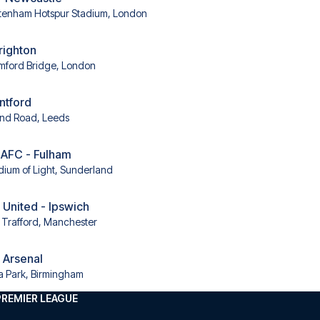
tenham Hotspur Stadium, London
righton
mford Bridge, London
ntford
and Road, Leeds
 AFC - Fulham
dium of Light, Sunderland
United - Ipswich
 Trafford, Manchester
- Arsenal
la Park, Birmingham
PREMIER LEAGUE