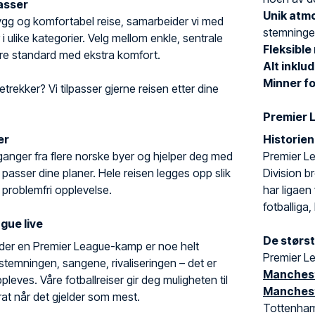
lasser
Unik atm
trygg og komfortabel reise, samarbeider vi med
stemninge
 i ulike kategorier. Velg mellom enkle, sentrale
Fleksible
yere standard med ekstra komfort.
Alt inklu
Minner fo
etrekker? Vi tilpasser gjerne reisen etter dine
Premier 
er
Historie
yavganger fra flere norske byer og hjelper deg med
Premier Le
 passer dine planer. Hele reisen legges opp slik
Division b
 problemfri opplevelse.
har ligaen
fotballiga,
gue live
De størst
der en Premier League-kamp er noe helt
Premier Le
 stemningen, sangene, rivaliseringen – det er
Manchest
ppleves. Våre fotballreiser gir deg muligheten til
Manchest
rat når det gjelder som mest.
Tottenham