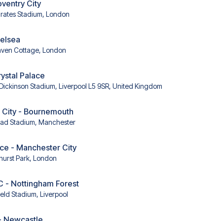
oventry City
rates Stadium, London
helsea
aven Cottage, London
rystal Palace
l Dickinson Stadium, Liverpool L5 9SR, United Kingdom
 City - Bournemouth
had Stadium, Manchester
ace - Manchester City
hurst Park, London
C - Nottingham Forest
ield Stadium, Liverpool
- Newcastle