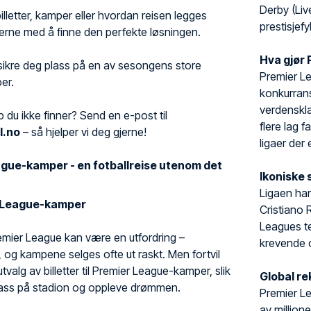
Derby (Liv
lletter, kamper eller hvordan reisen legges
prestisjefy
jerne med å finne den perfekte løsningen.
Hva gjør 
sikre deg plass på en av sesongens store
Premier Le
er.
konkurrans
verdenskla
 du ikke finner? Send en e-post til
flere lag 
l.no
– så hjelper vi deg gjerne!
ligaer der 
gue-kamper - en fotballreise utenom det
Ikoniske 
Ligaen har
er League-kamper
Cristiano
Leagues te
 Premier League kan være en utfordring –
krevende og
, og kampene selges ofte ut raskt. Men fortvil
t utvalg av billetter til Premier League-kamper, slik
Global r
plass på stadion og oppleve drømmen.
Premier Le
av million