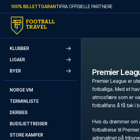
Skip to content
100% BILLETTGARANTI
FRA OFFISIELLE PARTNERE
KLUBBER
LIGAER
Premier Leag
BYER
Premier League er ute
fotballiga. Med et ha
NORGE VM
atmosfære som er van
TERMINLISTE
fotballfans å få tak i b
DERBIES
Hvis du drømmer om å
BUDSJETTREISER
fotballreise til Premi
STORE KAMPER
adrenalinet på tribune