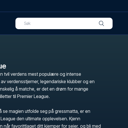
ue
n tvil verdens mest populære og intense
v av verdensstjerner, legendariske klubber og en
skelig å matche, er det en drøm for mange
illetter til Premier League.
 se magien utfolde seg på gressmatta, er en
er League den ultimate opplevelsen. Kjenn
n når favorittlaget ditt kjemper for seier, og bli med