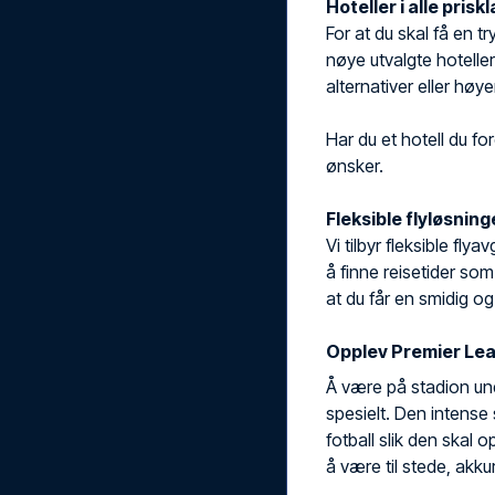
Hoteller i alle prisk
For at du skal få en 
nøye utvalgte hoteller
alternativer eller hø
Har du et hotell du for
ønsker.
Fleksible flyløsning
Vi tilbyr fleksible fl
å finne reisetider som
at du får en smidig og
Opplev Premier Lea
Å være på stadion un
spesielt. Den intense
fotball slik den skal o
å være til stede, akku