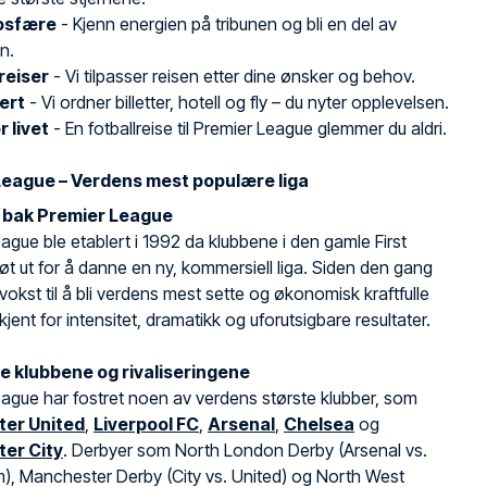
osfære
- Kjenn energien på tribunen og bli en del av
n.
 reiser
- Vi tilpasser reisen etter dine ønsker og behov.
dert
- Vi ordner billetter, hotell og fly – du nyter opplevelsen.
r livet
- En fotballreise til Premier League glemmer du aldri.
League – Verdens mest populære liga
n bak Premier League
ague ble etablert i 1992 da klubbene i den gamle First
røt ut for å danne en ny, kommersiell liga. Siden den gang
 vokst til å bli verdens mest sette og økonomisk kraftfulle
 kjent for intensitet, dramatikk og uforutsigbare resultater.
e klubbene og rivaliseringene
ague har fostret noen av verdens største klubber, som
er United
,
Liverpool FC
,
Arsenal
,
Chelsea
og
er City
. Derbyer som North London Derby (Arsenal vs.
), Manchester Derby (City vs. United) og North West