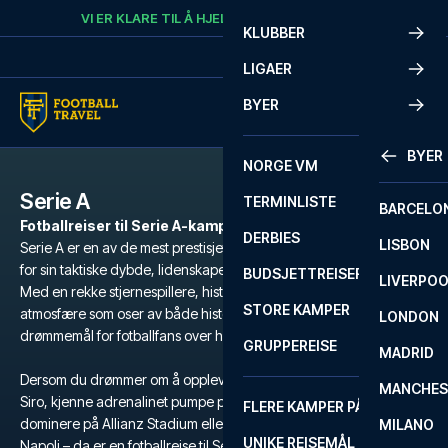
Skip to content
VI ER KLARE TIL Å HJELPE
RING
+47 73 02 20 22
KLUBBER
LIGAER
BYER
BYER
NORGE VM
Serie A
TERMINLISTE
BARCELO
Fotballreiser til Serie A-kamper
DERBIES
LISBON
Serie A er en av de mest prestisjefylte fotballigaene i verden, kjent
for sin taktiske dybde, lidenskapelige fans og ikoniske klubber.
BUDSJETTREISER
LIVERPO
Med en rekke stjernespillere, historiske rivaloppgjør og en
STORE KAMPER
atmosfære som oser av både historie og intensitet, er Serie A et
LONDON
drømmemål for fotballfans over hele verden.
GRUPPEREISE
MADRID
Dersom du drømmer om å oppleve den unike stemningen på San
MANCHES
Siro, kjenne adrenalinet pumpe på Stadio Olimpico, se Juventus
FLERE KAMPER PÅ ÉN REISE
dominere på Allianz Stadium eller følge i Maradonas fotspor i
MILANO
UNIKE REISEMÅL
Napoli – da er en fotballreise til Serie A den ultimate opplevelsen.