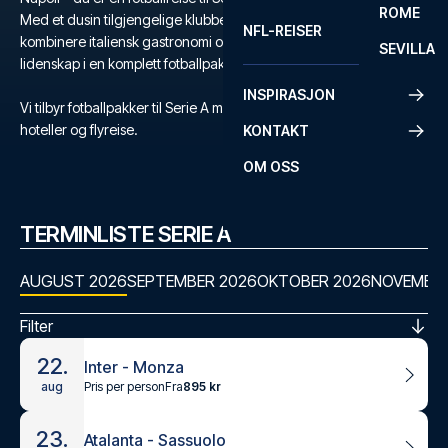
ROME
Med et dusin tilgjengelige klubber, har du mulighet til å
NFL-REISER
kombinere italiensk gastronomi og kultur med verdens største
SEVILLA
lidenskap i en komplett fotballpakke til Serie A.
INSPIRASJON
Vi tilbyr fotballpakker til Serie A med kampbilletter, utvalgte
hoteller og flyreise.
KONTAKT
OM OSS
TERMINLISTE SERIE A
AUGUST 2026
SEPTEMBER 2026
OKTOBER 2026
NOVEMBER
Filter
22.
Inter - Monza
Pris per person
Fra
895 kr
aug
23.
Atalanta - Sassuolo