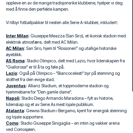
oppleve en av de mange tradisjonsrike klubbene, hjelper vi deg
med å finne den perfekte kampen.
Vi tilbyr fotballpakker til nesten alle Serie A-klubber, inkludert:
Inter Milan
: Giuseppe Meazza (San Siro), et ikonisk stadion med
elektrisk atmosfære, delt med AC Milan.
AC Milan
: San Siro, hjem til "Rossoneri" og utallige historiske
øyeblikk.
AS Roma
: Stadio Olimpico, delt med Lazio, hvor lidenskapen fra
"Giallorossi" er til å ta og føle på.
Lazio
: Også på Olimpico – "Biancocelesti" byr på stemning og
stolthet fra den evige stad.
Juventus
: Allianz Stadium, et toppmoderne stadion og
hjemmebane for "Den gamle dame".
Napoli
: Stadio Diego Armando Maradona – fylt av historie,
lidenskap og et av Serie As mest lojale publikum.
Atalanta
: Gewiss Stadium i Bergamo, kjent for energisk stemning
og lojale supportere.
Como
: Stadio Giuseppe Sinigaglia – en intim og vakker arena
ved Comosjøen.