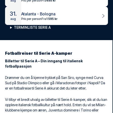
Pris per person
Fra
495 kr
aug
31.
Atalanta - Bologna
Pris per person
Fra
1 595 kr
aug
TERMINLISTE SERIE A
Fotballreiser til Serie A-kamper
Billetter til Serie A – Din inngang til italiensk
fotballpassjon
Drømmer du om å kjenne trykket på San Siro, synge med Curva
Sud på Stadio Olimpico eller gå i Maradonas fotspor i Napoli? Da
er en fotballreise til Serie A akkurat det du leter etter.
Vi tilbyr et bredt utvalg av billetter til Serie A-kamper, slik at du kan
oppleve italiensk fotballkultur på nært hold. Enten du vil se Milan-
klubbene kjempe om æren, Juventus dominere i Torino eller