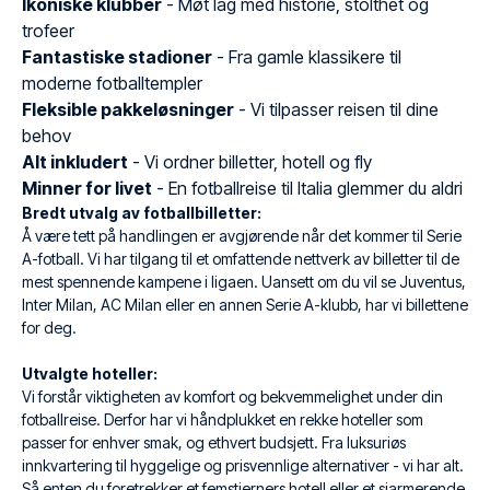
Ikoniske klubber
- Møt lag med historie, stolthet og
trofeer
Fantastiske stadioner
- Fra gamle klassikere til
moderne fotballtempler
Fleksible pakkeløsninger
- Vi tilpasser reisen til dine
behov
Alt inkludert
- Vi ordner billetter, hotell og fly
Minner for livet
- En fotballreise til Italia glemmer du aldri
Bredt utvalg av fotballbilletter:
Å være tett på handlingen er avgjørende når det kommer til Serie
A-fotball. Vi har tilgang til et omfattende nettverk av billetter til de
mest spennende kampene i ligaen. Uansett om du vil se Juventus,
Inter Milan, AC Milan eller en annen Serie A-klubb, har vi billettene
for deg.
Utvalgte hoteller:
Vi forstår viktigheten av komfort og bekvemmelighet under din
fotballreise. Derfor har vi håndplukket en rekke hoteller som
passer for enhver smak, og ethvert budsjett. Fra luksuriøs
innkvartering til hyggelige og prisvennlige alternativer - vi har alt.
Så enten du foretrekker et femstjerners hotell eller et sjarmerende