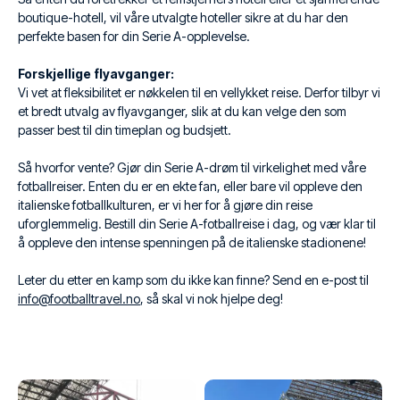
boutique-hotell, vil våre utvalgte hoteller sikre at du har den
perfekte basen for din Serie A-opplevelse.
Forskjellige flyavganger:
Vi vet at fleksibilitet er nøkkelen til en vellykket reise. Derfor tilbyr vi
et bredt utvalg av flyavganger, slik at du kan velge den som
passer best til din timeplan og budsjett.
Så hvorfor vente? Gjør din Serie A-drøm til virkelighet med våre
fotballreiser. Enten du er en ekte fan, eller bare vil oppleve den
italienske fotballkulturen, er vi her for å gjøre din reise
uforglemmelig. Bestill din Serie A-fotballreise i dag, og vær klar til
å oppleve den intense spenningen på de italienske stadionene!
Leter du etter en kamp som du ikke kan finne? Send en e-post til
info@footballtravel.no
, så skal vi nok hjelpe deg!