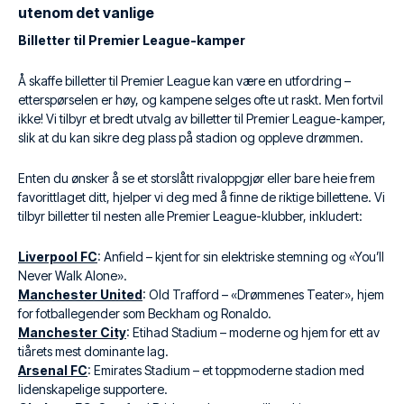
utenom det vanlige
Billetter til Premier League-kamper
Å skaffe billetter til Premier League kan være en utfordring –
etterspørselen er høy, og kampene selges ofte ut raskt. Men fortvil
ikke! Vi tilbyr et bredt utvalg av billetter til Premier League-kamper,
slik at du kan sikre deg plass på stadion og oppleve drømmen.
Enten du ønsker å se et storslått rivaloppgjør eller bare heie frem
favorittlaget ditt, hjelper vi deg med å finne de riktige billettene. Vi
tilbyr billetter til nesten alle Premier League-klubber, inkludert:
Liverpool FC
: Anfield – kjent for sin elektriske stemning og «You’ll
Never Walk Alone».
Manchester United
: Old Trafford – «Drømmenes Teater», hjem
for fotballegender som Beckham og Ronaldo.
Manchester City
: Etihad Stadium – moderne og hjem for ett av
tiårets mest dominante lag.
Arsenal FC
: Emirates Stadium – et toppmoderne stadion med
lidenskapelige supportere.