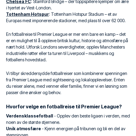
Chelsea FC
: Stamford Bridge – der toppspillere kjemper om ære
i hjertet av Vest-London.
Tottenham Hotspur
: Tottenham Hotspur Stadium – et av
Europas mest imponerende stadioner, med plass til over 62 000.
En fotballreise til Premier League er mer enn bare en kamp – det
er en mulighet til å oppleve britisk kultur, historie og atmosfære på
nært hold. Utforsk Londons severdigheter, opplev Manchesters
industrielle røtter eller ta turen til Liverpool – musikkens og
fotballens hovedstad.
Vi tilbyr skreddersydde fotballreiser som kombinerer spenningen
fra Premier League med sightseeing og lokalopplevelser. Enten
du reiser alene, med venner eller familie, finner vi en løsning som
passer dine ønsker og behov.
Hvorfor velge en fotballreise til Premier League?
Verdensklassefotball
- Opplev den beste ligaen i verden, med
noen av de største stjernene.
Unik atmosfære
- Kjenn energien på tribunen og bli en del av
stemningen.