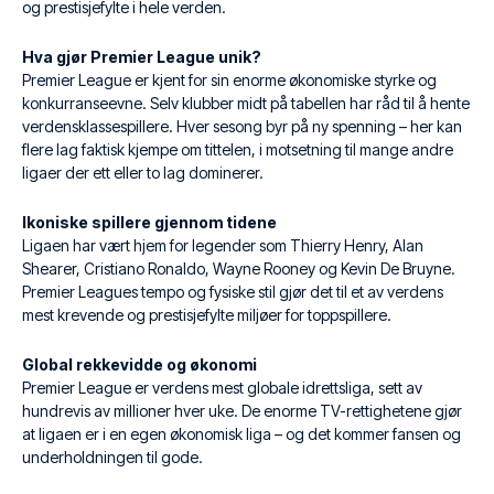
og prestisjefylte i hele verden.
Hva gjør Premier League unik?
Premier League er kjent for sin enorme økonomiske styrke og
konkurranseevne. Selv klubber midt på tabellen har råd til å hente
verdensklassespillere. Hver sesong byr på ny spenning – her kan
flere lag faktisk kjempe om tittelen, i motsetning til mange andre
ligaer der ett eller to lag dominerer.
Ikoniske spillere gjennom tidene
Ligaen har vært hjem for legender som Thierry Henry, Alan
Shearer, Cristiano Ronaldo, Wayne Rooney og Kevin De Bruyne.
Premier Leagues tempo og fysiske stil gjør det til et av verdens
mest krevende og prestisjefylte miljøer for toppspillere.
Global rekkevidde og økonomi
Premier League er verdens mest globale idrettsliga, sett av
hundrevis av millioner hver uke. De enorme TV-rettighetene gjør
at ligaen er i en egen økonomisk liga – og det kommer fansen og
underholdningen til gode.