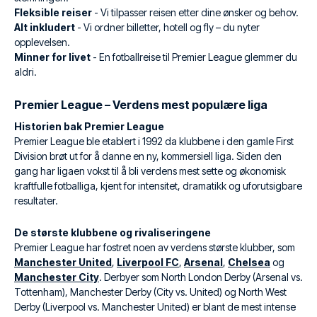
Fleksible reiser
- Vi tilpasser reisen etter dine ønsker og behov.
Alt inkludert
- Vi ordner billetter, hotell og fly – du nyter
opplevelsen.
Minner for livet
- En fotballreise til Premier League glemmer du
aldri.
Premier League – Verdens mest populære liga
Historien bak Premier League
Premier League ble etablert i 1992 da klubbene i den gamle First
Division brøt ut for å danne en ny, kommersiell liga. Siden den
gang har ligaen vokst til å bli verdens mest sette og økonomisk
kraftfulle fotballiga, kjent for intensitet, dramatikk og uforutsigbare
resultater.
De største klubbene og rivaliseringene
Premier League har fostret noen av verdens største klubber, som
Manchester United
,
Liverpool FC
,
Arsenal
,
Chelsea
og
Manchester City
. Derbyer som North London Derby (Arsenal vs.
Tottenham), Manchester Derby (City vs. United) og North West
Derby (Liverpool vs. Manchester United) er blant de mest intense