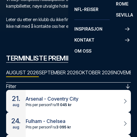
ROME
kampbilletter, nøye utvalgte hoteller og flyreise.
NFL-REISER
SEVILLA
Leter du etter en klubb du ikke finner?
Ikke nøl med å kontakte oss her eller på +47 73 02 20 22
INSPIRASJON
KONTAKT
OM OSS
TERMINLISTE PREMIER LEAGUE
AUGUST 2026
SEPTEMBER 2026
OKTOBER 2026
NOVEMBER
Filter
21.
Arsenal - Coventry City
Pris per person
Fra
11 045 kr
aug
24.
Fulham - Chelsea
Pris per person
Fra
3 095 kr
aug