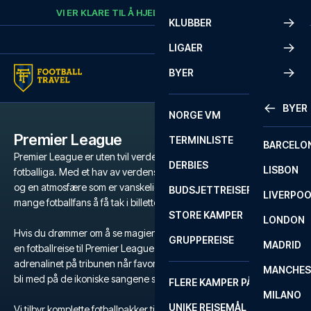
Skip to content
VI ER KLARE TIL Å HJELPE
RING
+47 73 02 20 22
KLUBBER
LIGAER
BYER
BYER
NORGE VM
Premier League
TERMINLISTE
BARCELO
Premier League er uten tvil verdens mest populære og intense
DERBIES
LISBON
fotballiga. Med et hav av verdensstjerner, legendariske klubber
og en atmosfære som er vanskelig å matche, er det en drøm for
BUDSJETTREISER
LIVERPO
mange fotballfans å få tak i billetter til Premier League.
STORE KAMPER
LONDON
Hvis du drømmer om å se magien utfolde seg på gressmatta, er
GRUPPEREISE
MADRID
en fotballreise til Premier League den ultimate opplevelsen. Kjenn
adrenalinet på tribunen når favorittlaget ditt kjemper for seier, og
MANCHES
bli med på de ikoniske sangene som runger gjennom stadion.
FLERE KAMPER PÅ ÉN REISE
MILANO
UNIKE REISEMÅL
Vi tilbyr komplette fotballpakker til Premier League med