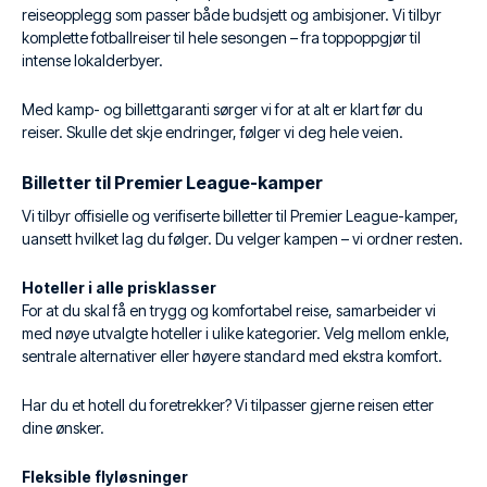
reiseopplegg som passer både budsjett og ambisjoner. Vi tilbyr
komplette fotballreiser til hele sesongen – fra toppoppgjør til
intense lokalderbyer.
Med kamp- og billettgaranti sørger vi for at alt er klart før du
reiser. Skulle det skje endringer, følger vi deg hele veien.
Billetter til Premier League-kamper
Vi tilbyr offisielle og verifiserte billetter til Premier League-kamper,
uansett hvilket lag du følger. Du velger kampen – vi ordner resten.
Hoteller i alle prisklasser
For at du skal få en trygg og komfortabel reise, samarbeider vi
med nøye utvalgte hoteller i ulike kategorier. Velg mellom enkle,
sentrale alternativer eller høyere standard med ekstra komfort.
Har du et hotell du foretrekker? Vi tilpasser gjerne reisen etter
dine ønsker.
Fleksible flyløsninger