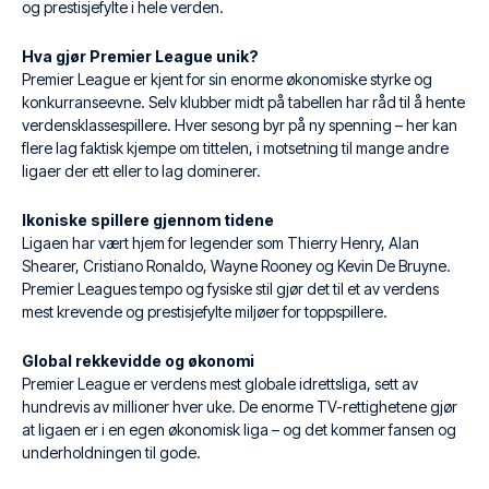
og prestisjefylte i hele verden.
Hva gjør Premier League unik?
Premier League er kjent for sin enorme økonomiske styrke og
konkurranseevne. Selv klubber midt på tabellen har råd til å hente
verdensklassespillere. Hver sesong byr på ny spenning – her kan
flere lag faktisk kjempe om tittelen, i motsetning til mange andre
ligaer der ett eller to lag dominerer.
Ikoniske spillere gjennom tidene
Ligaen har vært hjem for legender som Thierry Henry, Alan
Shearer, Cristiano Ronaldo, Wayne Rooney og Kevin De Bruyne.
Premier Leagues tempo og fysiske stil gjør det til et av verdens
mest krevende og prestisjefylte miljøer for toppspillere.
Global rekkevidde og økonomi
Premier League er verdens mest globale idrettsliga, sett av
hundrevis av millioner hver uke. De enorme TV-rettighetene gjør
at ligaen er i en egen økonomisk liga – og det kommer fansen og
underholdningen til gode.