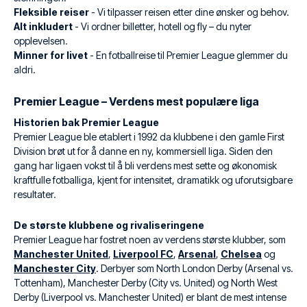
Fleksible reiser
- Vi tilpasser reisen etter dine ønsker og behov.
Alt inkludert
- Vi ordner billetter, hotell og fly – du nyter
opplevelsen.
Minner for livet
- En fotballreise til Premier League glemmer du
aldri.
Premier League – Verdens mest populære liga
Historien bak Premier League
Premier League ble etablert i 1992 da klubbene i den gamle First
Division brøt ut for å danne en ny, kommersiell liga. Siden den
gang har ligaen vokst til å bli verdens mest sette og økonomisk
kraftfulle fotballiga, kjent for intensitet, dramatikk og uforutsigbare
resultater.
De største klubbene og rivaliseringene
Premier League har fostret noen av verdens største klubber, som
Manchester United
,
Liverpool FC
,
Arsenal
,
Chelsea
og
Manchester City
. Derbyer som North London Derby (Arsenal vs.
Tottenham), Manchester Derby (City vs. United) og North West
Derby (Liverpool vs. Manchester United) er blant de mest intense