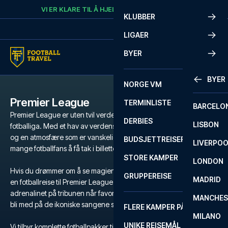
Skip to content
VI ER KLARE TIL Å HJELPE
RING
+47 73 02 20 22
KLUBBER
LIGAER
BYER
BYER
NORGE VM
Premier League
TERMINLISTE
BARCELO
Premier League er uten tvil verdens mest populære og intense
DERBIES
LISBON
fotballiga. Med et hav av verdensstjerner, legendariske klubber
og en atmosfære som er vanskelig å matche, er det en drøm for
BUDSJETTREISER
LIVERPO
mange fotballfans å få tak i billetter til Premier League.
STORE KAMPER
LONDON
Hvis du drømmer om å se magien utfolde seg på gressmatta, er
GRUPPEREISE
MADRID
en fotballreise til Premier League den ultimate opplevelsen. Kjenn
adrenalinet på tribunen når favorittlaget ditt kjemper for seier, og
MANCHES
bli med på de ikoniske sangene som runger gjennom stadion.
FLERE KAMPER PÅ ÉN REISE
MILANO
UNIKE REISEMÅL
Vi tilbyr komplette fotballpakker til Premier League med