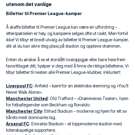
utenom det vanlige
Billetter til Premier League-kamper
Å skaffe billetter til Premier League kan være en utfordring –
etterspørselen er høy, og kampene selges ofte ut raskt. Men fortvil
ikke! Vi tilbyr et bredt utvalg av billetter til Premier League-kamper,
slik at du kan sikre deg plass på stadion og oppleve drømmen.
Enten du ønsker å se et storslått rivaloppgjør eller bare heie frem
favorittlaget ditt, hjelper vi deg med å finne de riktige billettene. Vi
tilbyr billetter til nesten alle Premier League-klubber, inkludert:
Liverpool FC
: Anfield – kjent for sin elektriske stemning og «You’ll
Never Walk Alone».
Manchester United
: Old Trafford – «Drømmenes Teater», hjem
for fotballegender som Beckham og Ronaldo.
Manchester City
: Etihad Stadium – moderne og hjem for ett av
tiårets mest dominante lag.
Arsenal FC
: Emirates Stadium – et toppmoderne stadion med
lidenskapelige supportere.