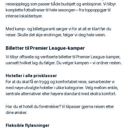
reiseopplegg som passer både budsjett og ambisjoner. Vi tilbyr
komplette fotballreiser til hele sesongen – fra toppoppgjør til
intense lokalderbyer.
Med kamp- og billettgaranti sørger vi for at alt er klart før du
reiser. Skulle det skje endringer, følger vi deg hele veien.
Billetter til Premier League-kamper
Vi tilbyr offisielle og verifiserte billetter til Premier League-kamper,
uansett hvilket lag du følger. Du velger kampen – vi ordner resten.
Hoteller i alle prisklasser
For at du skal få en trygg og komfortabel reise, samarbeider vi
med nøye utvalgte hoteller i ulike kategorier. Velg mellom enkle,
sentrale alternativer eller høyere standard med ekstra komfort.
Har du et hotell du foretrekker? Vi tilpasser gjerne reisen etter
dine ønsker.
Fleksible flyløsninger