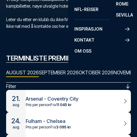
ROME
kampbilletter, nøye utvalgte hoteller og flyreise.
NFL-REISER
SEVILLA
Leter du etter en klubb du ikke finner?
Ikke nøl med å kontakte oss her eller på +47 73 02 20 22
INSPIRASJON
KONTAKT
OM OSS
TERMINLISTE PREMIER LEAGUE
AUGUST 2026
SEPTEMBER 2026
OKTOBER 2026
NOVEMBER
Filter
21.
Arsenal - Coventry City
Pris per person
Fra
11 045 kr
aug
24.
Fulham - Chelsea
Pris per person
Fra
3 095 kr
aug