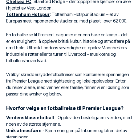
Chelsea FC
: Stamford Bridge – der toppspillere kjemper om ære
i hjertet av Vest-London.
Tottenham Hotspur
: Tottenham Hotspur Stadium – et av
Europas mest imponerende stadioner, med plass til over 62 000.
En fotballreise til Premier League er mer enn bare en kamp – det
er en mulighet til å oppleve britisk kultur, historie og atmosfære på
nært hold. Utforsk Londons severdigheter, opplev Manchesters
industrielle røtter eller ta turen til Liverpool – musikkens og
fotballens hovedstad.
Vi tilbyr skreddersydde fotballreiser som kombinerer spenningen
fra Premier League med sightseeing og lokalopplevelser. Enten
du reiser alene, med venner eller familie, finner vi en løsning som
passer dine ønsker og behov.
Hvorfor velge en fotballreise til Premier League?
Verdensklassefotball
- Opplev den beste ligaen i verden, med
noen av de største stjernene.
Unik atmosfære
- Kjenn energien på tribunen og bli en del av
stemningen.