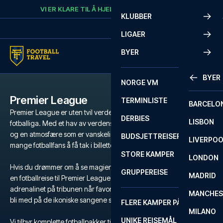
Skip to content
VI ER KLARE TIL Å HJELPE
RING
+47 73 02 20 22
KLUBBER
LIGAER
BYER
BYER
NORGE VM
Premier League
TERMINLISTE
BARCELO
Premier League er uten tvil verdens mest populære og intense
DERBIES
LISBON
fotballiga. Med et hav av verdensstjerner, legendariske klubber
og en atmosfære som er vanskelig å matche, er det en drøm for
BUDSJETTREISER
LIVERPO
mange fotballfans å få tak i billetter til Premier League.
STORE KAMPER
LONDON
Hvis du drømmer om å se magien utfolde seg på gressmatta, er
GRUPPEREISE
MADRID
en fotballreise til Premier League den ultimate opplevelsen. Kjenn
adrenalinet på tribunen når favorittlaget ditt kjemper for seier, og
MANCHES
bli med på de ikoniske sangene som runger gjennom stadion.
FLERE KAMPER PÅ ÉN REISE
MILANO
UNIKE REISEMÅL
Vi tilbyr komplette fotballpakker til Premier League med