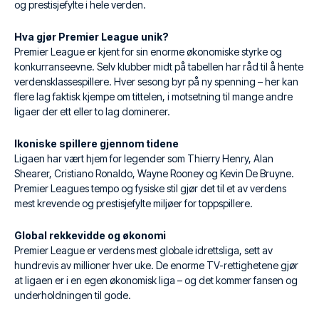
og prestisjefylte i hele verden.
Hva gjør Premier League unik?
Premier League er kjent for sin enorme økonomiske styrke og
konkurranseevne. Selv klubber midt på tabellen har råd til å hente
verdensklassespillere. Hver sesong byr på ny spenning – her kan
flere lag faktisk kjempe om tittelen, i motsetning til mange andre
ligaer der ett eller to lag dominerer.
Ikoniske spillere gjennom tidene
Ligaen har vært hjem for legender som Thierry Henry, Alan
Shearer, Cristiano Ronaldo, Wayne Rooney og Kevin De Bruyne.
Premier Leagues tempo og fysiske stil gjør det til et av verdens
mest krevende og prestisjefylte miljøer for toppspillere.
Global rekkevidde og økonomi
Premier League er verdens mest globale idrettsliga, sett av
hundrevis av millioner hver uke. De enorme TV-rettighetene gjør
at ligaen er i en egen økonomisk liga – og det kommer fansen og
underholdningen til gode.