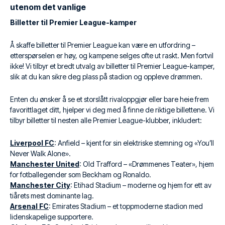
utenom det vanlige
Billetter til Premier League-kamper
Å skaffe billetter til Premier League kan være en utfordring –
etterspørselen er høy, og kampene selges ofte ut raskt. Men fortvil
ikke! Vi tilbyr et bredt utvalg av billetter til Premier League-kamper,
slik at du kan sikre deg plass på stadion og oppleve drømmen.
Enten du ønsker å se et storslått rivaloppgjør eller bare heie frem
favorittlaget ditt, hjelper vi deg med å finne de riktige billettene. Vi
tilbyr billetter til nesten alle Premier League-klubber, inkludert:
Liverpool FC
: Anfield – kjent for sin elektriske stemning og «You’ll
Never Walk Alone».
Manchester United
: Old Trafford – «Drømmenes Teater», hjem
for fotballegender som Beckham og Ronaldo.
Manchester City
: Etihad Stadium – moderne og hjem for ett av
tiårets mest dominante lag.
Arsenal FC
: Emirates Stadium – et toppmoderne stadion med
lidenskapelige supportere.