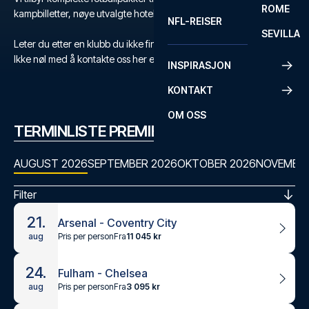
ROME
kampbilletter, nøye utvalgte hoteller og flyreise.
NFL-REISER
SEVILLA
Leter du etter en klubb du ikke finner?
Ikke nøl med å kontakte oss her eller på +47 73 02 20 22
INSPIRASJON
KONTAKT
OM OSS
TERMINLISTE PREMIER LEAGUE
AUGUST 2026
SEPTEMBER 2026
OKTOBER 2026
NOVEMBER
Filter
21.
Arsenal - Coventry City
Pris per person
Fra
11 045 kr
aug
24.
Fulham - Chelsea
Pris per person
Fra
3 095 kr
aug