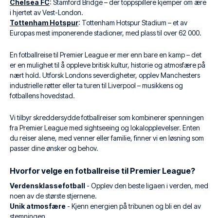
Chelsea FC
: Stamford Bridge – der toppspillere kjemper om ære
i hjertet av Vest-London.
Tottenham Hotspur
: Tottenham Hotspur Stadium – et av
Europas mest imponerende stadioner, med plass til over 62 000.
En fotballreise til Premier League er mer enn bare en kamp – det
er en mulighet til å oppleve britisk kultur, historie og atmosfære på
nært hold. Utforsk Londons severdigheter, opplev Manchesters
industrielle røtter eller ta turen til Liverpool – musikkens og
fotballens hovedstad.
Vi tilbyr skreddersydde fotballreiser som kombinerer spenningen
fra Premier League med sightseeing og lokalopplevelser. Enten
du reiser alene, med venner eller familie, finner vi en løsning som
passer dine ønsker og behov.
Hvorfor velge en fotballreise til Premier League?
Verdensklassefotball
- Opplev den beste ligaen i verden, med
noen av de største stjernene.
Unik atmosfære
- Kjenn energien på tribunen og bli en del av
stemningen.