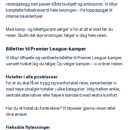
reiseopplegg som passer både budsjett og ambisjoner. Vi tilbyr
komplette fotballreiser til hele sesongen – fra toppoppgjør til
intense lokalderbyer.
Med kamp- og billettgaranti sørger vi for at alt er klart før du
reiser. Skulle det skje endringer, følger vi deg hele veien.
Billetter til Premier League-kamper
Vi tilbyr offisielle og verifiserte billetter til Premier League-kamper,
uansett hvilket lag du følger. Du velger kampen – vi ordner resten.
Hoteller i alle prisklasser
For at du skal få en trygg og komfortabel reise, samarbeider vi
med nøye utvalgte hoteller i ulike kategorier. Velg mellom enkle,
sentrale alternativer eller høyere standard med ekstra komfort.
Har du et hotell du foretrekker? Vi tilpasser gjerne reisen etter
dine ønsker.
Fleksible flyløsninger