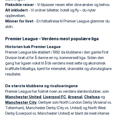
Fleksible reiser
- Vi tilpasser reisen etter dine ønsker og behov.
Alt inkludert
- Vi ordner billetter, hotell og fly – du nyter
opplevelsen.
Minner for livet
- En fotballreise til Premier League glemmer du
aldri.
Premier League – Verdens mest populære liga
Historien bak Premier League
Premier League ble etablert i 1992 da klubbene i den gamle First
Division brøt ut for å danne en ny, kommersiell liga. Siden den
gang har ligaen vokst til å bli verdens mest sette og økonomisk
kraftfulle fotballiga, kjent for intensitet, dramatikk og uforutsigbare
resultater.
De største klubbene og rivaliseringene
Premier League har fostret noen av verdens største klubber, som
Manchester United
,
Liverpool FC
,
Arsenal
,
Chelsea
og
Manchester City
. Derbyer som North London Derby (Arsenal vs.
Tottenham), Manchester Derby (City vs. United) og North West
Derby (Liverpool vs. Manchester United) er blant de mest intense