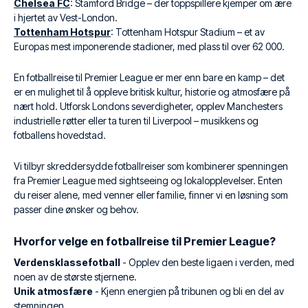
Chelsea FC
: Stamford Bridge – der toppspillere kjemper om ære
i hjertet av Vest-London.
Tottenham Hotspur
: Tottenham Hotspur Stadium – et av
Europas mest imponerende stadioner, med plass til over 62 000.
En fotballreise til Premier League er mer enn bare en kamp – det
er en mulighet til å oppleve britisk kultur, historie og atmosfære på
nært hold. Utforsk Londons severdigheter, opplev Manchesters
industrielle røtter eller ta turen til Liverpool – musikkens og
fotballens hovedstad.
Vi tilbyr skreddersydde fotballreiser som kombinerer spenningen
fra Premier League med sightseeing og lokalopplevelser. Enten
du reiser alene, med venner eller familie, finner vi en løsning som
passer dine ønsker og behov.
Hvorfor velge en fotballreise til Premier League?
Verdensklassefotball
- Opplev den beste ligaen i verden, med
noen av de største stjernene.
Unik atmosfære
- Kjenn energien på tribunen og bli en del av
stemningen.