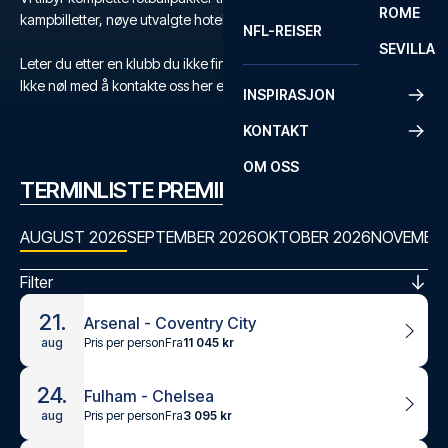
ROME
kampbilletter, nøye utvalgte hoteller og flyreise.
NFL-REISER
SEVILLA
Leter du etter en klubb du ikke finner?
Ikke nøl med å kontakte oss her eller på +47 73 02 20 22
INSPIRASJON
KONTAKT
OM OSS
TERMINLISTE PREMIER LEAGUE
AUGUST 2026
SEPTEMBER 2026
OKTOBER 2026
NOVEMBER
Filter
21.
Arsenal - Coventry City
Pris per person
Fra
11 045 kr
aug
24.
Fulham - Chelsea
Pris per person
Fra
3 095 kr
aug