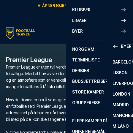
Skip to content
VI ÅPNER IGJEN
FREDAG
KL.
10:00
KLUBBER
LIGAER
BYER
BYER
NORGE VM
Premier League
TERMINLISTE
BARCELO
Premier League er uten tvil verdens mest populære og intense
DERBIES
LISBON
fotballiga. Med et hav av verdensstjerner, legendariske klubber
og en atmosfære som er vanskelig å matche, er det en drøm for
BUDSJETTREISER
LIVERPO
mange fotballfans å få tak i billetter til Premier League.
STORE KAMPER
LONDON
Hvis du drømmer om å se magien utfolde seg på gressmatta, er
GRUPPEREISE
MADRID
en fotballreise til Premier League den ultimate opplevelsen. Kjenn
adrenalinet på tribunen når favorittlaget ditt kjemper for seier, og
MANCHES
bli med på de ikoniske sangene som runger gjennom stadion.
FLERE KAMPER PÅ ÉN REISE
MILANO
UNIKE REISEMÅL
Vi tilbyr komplette fotballpakker til Premier League med