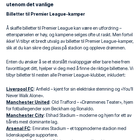
utenom det vanlige
Billetter til Premier League-kamper
Å skaffe billetter til Premier League kan være en utfordring –
etterspørselen er høy, og kampene selges ofte ut raskt. Men fortvil
ikke! Vi tilbyr et bredt utvalg av billetter til Premier League-kamper,
slik at du kan sikre deg plass på stadion og oppleve drømmen.
Enten du ønsker å se et storslått rivaloppgjør eller bare heie frem
favorittlaget ditt, hjelper vi deg med å finne de riktige billettene. Vi
tilbyr billetter til nesten alle Premier League-klubber, inkludert:
Liverpool FC
: Anfield – kjent for sin elektriske stemning og «You’ll
Never Walk Alone».
Manchester United
: Old Trafford – «Drømmenes Teater», hjem
for fotballegender som Beckham og Ronaldo.
Manchester City
: Etihad Stadium – moderne og hjem for ett av
tiårets mest dominante lag.
Arsenal FC
: Emirates Stadium – et toppmoderne stadion med
lidenskapelige supportere.