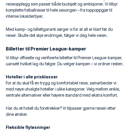
reiseopplegg som passer både budsjett og ambisjoner. Vi tilbyr
komplette fotballreiser til hele sesongen – fra toppoppgjør til
intense lokalderbyer.
Med kamp- og billettgaranti sørger vi for at alt er klart før du
reiser. Skulle det skje endringer, følger vi deg hele veien.
Billetter til Premier League-kamper
Vi tilbyr offisielle og verifiserte billetter til Premier League-kamper,
uansett hvilket lag du følger. Du velger kampen – vi ordner resten.
Hoteller i alle prisklasser
For at du skal få en trygg og komfortabel reise, samarbeider vi
med nøye utvalgte hoteller i ulike kategorier. Velg mellom enkle,
sentrale alternativer eller høyere standard med ekstra komfort.
Har du et hotell du foretrekker? Vi tilpasser gjerne reisen etter
dine ønsker.
Fleksible flyløsninger