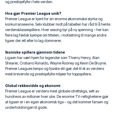
og prestisjefylte i hele verden.
Hva gjør Premier League unik?
Premier League er kjent for sin enorme økonomiske styrke og
konkurranseevne. Selv klubber midt på tabellen har råd til å hente
verdensklassespillere. Hver sesong byr på ny spenning – her kan
flere lag faktisk kjempe om tittelen, i motsetning til mange andre
ligaer der ett eller to lag dominerer.
Ikoniske spillere gjennom tidene
Ligaen har vært hjem for legender som Thierry Henry, Alan
Shearer, Cristiano Ronaldo, Wayne Rooney og Kevin De Bruyne.
Premier Leagues tempo og fysiske stil gjør det til et av verdens
mest krevende og prestisjefylte miljøer for toppspillere.
Global rekkevidde og økonomi
Premier League er verdens mest globale idrettsliga, sett av
hundrevis av millioner hver uke. De enorme TV-rettighetene gjør
at ligaen er i en egen økonomisk liga – og det kommer fansen og
underholdningen til gode.