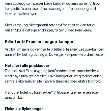
reiseopplegg som passer både budsjett og ambisjoner. Vi tilbyr
komplette fotballreiser til hele sesongen – fra toppoppgjør til
intense lokalderbyer.
Med kamp- og billettgaranti sørger vi for at alt er klart før du
reiser. Skulle det skje endringer, følger vi deg hele veien.
Billetter til Premier League-kamper
Vi tilbyr offisielle og verifiserte billetter til Premier League-kamper,
uansett hvilket lag du følger. Du velger kampen – vi ordner resten.
Hoteller i alle prisklasser
For at du skal få en trygg og komfortabel reise, samarbeider vi
med nøye utvalgte hoteller i ulike kategorier. Velg mellom enkle,
sentrale alternativer eller høyere standard med ekstra komfort.
Har du et hotell du foretrekker? Vi tilpasser gjerne reisen etter
dine ønsker.
Fleksible flyløsninger