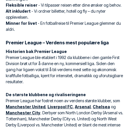
Fleksible reiser
- Vi tilpasser reisen etter dine ønsker og behov.
Alt inkludert
- Vi ordner billetter, hotell og fly – du nyter
opplevelsen.
Minner for livet
- En fotballreise til Premier League glemmer du
aldri.
Premier League – Verdens mest populære liga
Historien bak Premier League
Premier League ble etablert i 1992 da klubbene i den gamle First
Division brøt ut for å danne en ny, kommersiell liga. Siden den
gang har ligaen vokst til å bli verdens mest sette og økonomisk
kraftfulle fotballiga, kjent for intensitet, dramatikk og uforutsigbare
resultater.
De største klubbene og rivaliseringene
Premier League har fostret noen av verdens største klubber, som
Manchester United
,
Liverpool FC
,
Arsenal
,
Chelsea
og
Manchester City
. Derbyer som North London Derby (Arsenal vs.
Tottenham), Manchester Derby (City vs. United) og North West
Derby (Liverpool vs. Manchester United) er blant de mest intense