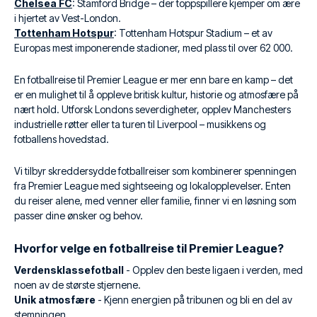
Chelsea FC
: Stamford Bridge – der toppspillere kjemper om ære
i hjertet av Vest-London.
Tottenham Hotspur
: Tottenham Hotspur Stadium – et av
Europas mest imponerende stadioner, med plass til over 62 000.
En fotballreise til Premier League er mer enn bare en kamp – det
er en mulighet til å oppleve britisk kultur, historie og atmosfære på
nært hold. Utforsk Londons severdigheter, opplev Manchesters
industrielle røtter eller ta turen til Liverpool – musikkens og
fotballens hovedstad.
Vi tilbyr skreddersydde fotballreiser som kombinerer spenningen
fra Premier League med sightseeing og lokalopplevelser. Enten
du reiser alene, med venner eller familie, finner vi en løsning som
passer dine ønsker og behov.
Hvorfor velge en fotballreise til Premier League?
Verdensklassefotball
- Opplev den beste ligaen i verden, med
noen av de største stjernene.
Unik atmosfære
- Kjenn energien på tribunen og bli en del av
stemningen.