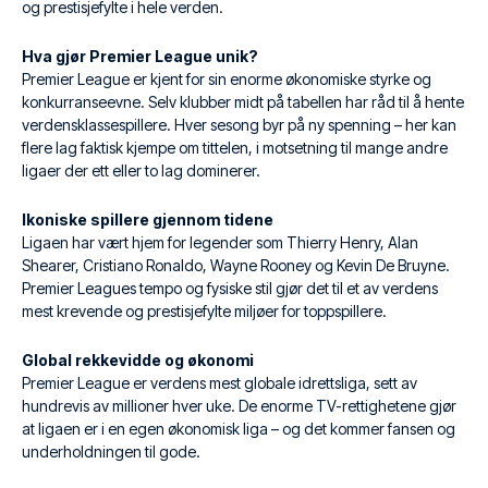
og prestisjefylte i hele verden.
Hva gjør Premier League unik?
Premier League er kjent for sin enorme økonomiske styrke og
konkurranseevne. Selv klubber midt på tabellen har råd til å hente
verdensklassespillere. Hver sesong byr på ny spenning – her kan
flere lag faktisk kjempe om tittelen, i motsetning til mange andre
ligaer der ett eller to lag dominerer.
Ikoniske spillere gjennom tidene
Ligaen har vært hjem for legender som Thierry Henry, Alan
Shearer, Cristiano Ronaldo, Wayne Rooney og Kevin De Bruyne.
Premier Leagues tempo og fysiske stil gjør det til et av verdens
mest krevende og prestisjefylte miljøer for toppspillere.
Global rekkevidde og økonomi
Premier League er verdens mest globale idrettsliga, sett av
hundrevis av millioner hver uke. De enorme TV-rettighetene gjør
at ligaen er i en egen økonomisk liga – og det kommer fansen og
underholdningen til gode.