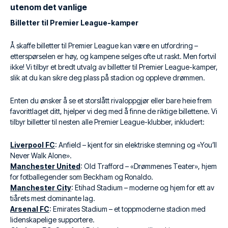
utenom det vanlige
Billetter til Premier League-kamper
Å skaffe billetter til Premier League kan være en utfordring –
etterspørselen er høy, og kampene selges ofte ut raskt. Men fortvil
ikke! Vi tilbyr et bredt utvalg av billetter til Premier League-kamper,
slik at du kan sikre deg plass på stadion og oppleve drømmen.
Enten du ønsker å se et storslått rivaloppgjør eller bare heie frem
favorittlaget ditt, hjelper vi deg med å finne de riktige billettene. Vi
tilbyr billetter til nesten alle Premier League-klubber, inkludert:
Liverpool FC
: Anfield – kjent for sin elektriske stemning og «You’ll
Never Walk Alone».
Manchester United
: Old Trafford – «Drømmenes Teater», hjem
for fotballegender som Beckham og Ronaldo.
Manchester City
: Etihad Stadium – moderne og hjem for ett av
tiårets mest dominante lag.
Arsenal FC
: Emirates Stadium – et toppmoderne stadion med
lidenskapelige supportere.