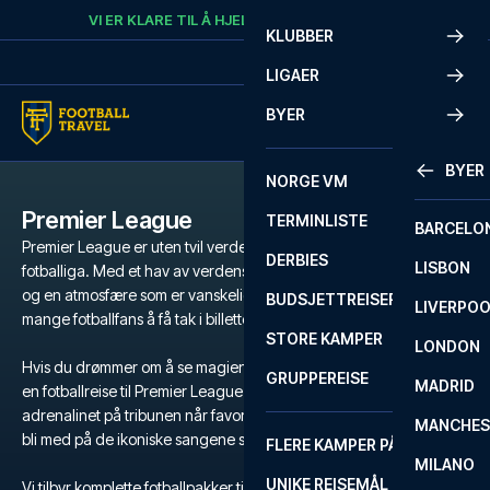
Skip to content
VI ER KLARE TIL Å HJELPE
RING
+47 73 02 20 22
KLUBBER
LIGAER
BYER
BYER
NORGE VM
Premier League
TERMINLISTE
BARCELO
Premier League er uten tvil verdens mest populære og intense
DERBIES
LISBON
fotballiga. Med et hav av verdensstjerner, legendariske klubber
og en atmosfære som er vanskelig å matche, er det en drøm for
BUDSJETTREISER
LIVERPO
mange fotballfans å få tak i billetter til Premier League.
STORE KAMPER
LONDON
Hvis du drømmer om å se magien utfolde seg på gressmatta, er
GRUPPEREISE
MADRID
en fotballreise til Premier League den ultimate opplevelsen. Kjenn
adrenalinet på tribunen når favorittlaget ditt kjemper for seier, og
MANCHES
bli med på de ikoniske sangene som runger gjennom stadion.
FLERE KAMPER PÅ ÉN REISE
MILANO
UNIKE REISEMÅL
Vi tilbyr komplette fotballpakker til Premier League med