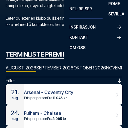
ROME
kampbilletter, nøye utvalgte hoteller og flyreise.
NFL-REISER
SEVILLA
Leter du etter en klubb du ikke finner?
Ikke nøl med å kontakte oss her eller på +47 73 02 20 22
INSPIRASJON
KONTAKT
OM OSS
TERMINLISTE PREMIER LEAGUE
AUGUST 2026
SEPTEMBER 2026
OKTOBER 2026
NOVEMBER
Filter
21.
Arsenal - Coventry City
Pris per person
Fra
11 045 kr
aug
24.
Fulham - Chelsea
Pris per person
Fra
3 095 kr
aug