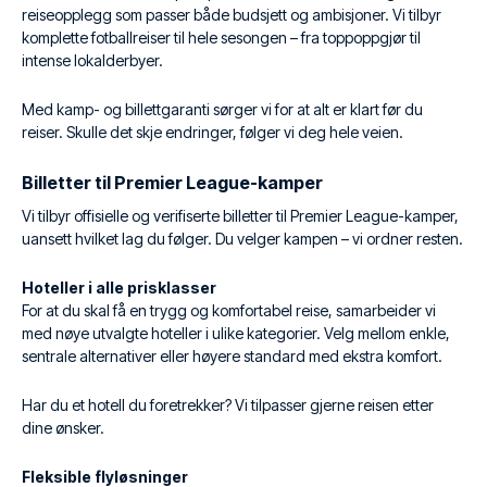
reiseopplegg som passer både budsjett og ambisjoner. Vi tilbyr
komplette fotballreiser til hele sesongen – fra toppoppgjør til
intense lokalderbyer.
Med kamp- og billettgaranti sørger vi for at alt er klart før du
reiser. Skulle det skje endringer, følger vi deg hele veien.
Billetter til Premier League-kamper
Vi tilbyr offisielle og verifiserte billetter til Premier League-kamper,
uansett hvilket lag du følger. Du velger kampen – vi ordner resten.
Hoteller i alle prisklasser
For at du skal få en trygg og komfortabel reise, samarbeider vi
med nøye utvalgte hoteller i ulike kategorier. Velg mellom enkle,
sentrale alternativer eller høyere standard med ekstra komfort.
Har du et hotell du foretrekker? Vi tilpasser gjerne reisen etter
dine ønsker.
Fleksible flyløsninger