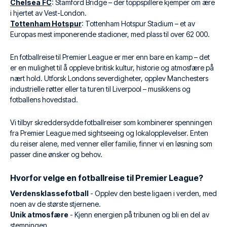
Chelsea FC
: Stamford Bridge – der toppspillere kjemper om ære
i hjertet av Vest-London.
Tottenham Hotspur
: Tottenham Hotspur Stadium – et av
Europas mest imponerende stadioner, med plass til over 62 000.
En fotballreise til Premier League er mer enn bare en kamp – det
er en mulighet til å oppleve britisk kultur, historie og atmosfære på
nært hold. Utforsk Londons severdigheter, opplev Manchesters
industrielle røtter eller ta turen til Liverpool – musikkens og
fotballens hovedstad.
Vi tilbyr skreddersydde fotballreiser som kombinerer spenningen
fra Premier League med sightseeing og lokalopplevelser. Enten
du reiser alene, med venner eller familie, finner vi en løsning som
passer dine ønsker og behov.
Hvorfor velge en fotballreise til Premier League?
Verdensklassefotball
- Opplev den beste ligaen i verden, med
noen av de største stjernene.
Unik atmosfære
- Kjenn energien på tribunen og bli en del av
stemningen.