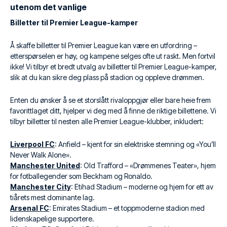
utenom det vanlige
Billetter til Premier League-kamper
Å skaffe billetter til Premier League kan være en utfordring –
etterspørselen er høy, og kampene selges ofte ut raskt. Men fortvil
ikke! Vi tilbyr et bredt utvalg av billetter til Premier League-kamper,
slik at du kan sikre deg plass på stadion og oppleve drømmen.
Enten du ønsker å se et storslått rivaloppgjør eller bare heie frem
favorittlaget ditt, hjelper vi deg med å finne de riktige billettene. Vi
tilbyr billetter til nesten alle Premier League-klubber, inkludert:
Liverpool FC
: Anfield – kjent for sin elektriske stemning og «You’ll
Never Walk Alone».
Manchester United
: Old Trafford – «Drømmenes Teater», hjem
for fotballegender som Beckham og Ronaldo.
Manchester City
: Etihad Stadium – moderne og hjem for ett av
tiårets mest dominante lag.
Arsenal FC
: Emirates Stadium – et toppmoderne stadion med
lidenskapelige supportere.