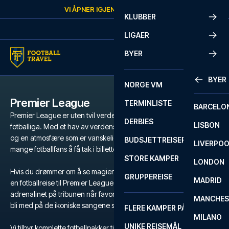
Skip to content
VI ÅPNER IGJEN
LØRDAG
KL.
10:00
KLUBBER
LIGAER
BYER
BYER
NORGE VM
Premier League
TERMINLISTE
BARCELO
Premier League er uten tvil verdens mest populære og intense
DERBIES
LISBON
fotballiga. Med et hav av verdensstjerner, legendariske klubber
og en atmosfære som er vanskelig å matche, er det en drøm for
BUDSJETTREISER
LIVERPO
mange fotballfans å få tak i billetter til Premier League.
STORE KAMPER
LONDON
Hvis du drømmer om å se magien utfolde seg på gressmatta, er
GRUPPEREISE
MADRID
en fotballreise til Premier League den ultimate opplevelsen. Kjenn
adrenalinet på tribunen når favorittlaget ditt kjemper for seier, og
MANCHES
bli med på de ikoniske sangene som runger gjennom stadion.
FLERE KAMPER PÅ ÉN REISE
MILANO
UNIKE REISEMÅL
Vi tilbyr komplette fotballpakker til Premier League med