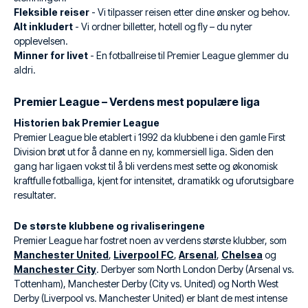
Fleksible reiser
- Vi tilpasser reisen etter dine ønsker og behov.
Alt inkludert
- Vi ordner billetter, hotell og fly – du nyter
opplevelsen.
Minner for livet
- En fotballreise til Premier League glemmer du
aldri.
Premier League – Verdens mest populære liga
Historien bak Premier League
Premier League ble etablert i 1992 da klubbene i den gamle First
Division brøt ut for å danne en ny, kommersiell liga. Siden den
gang har ligaen vokst til å bli verdens mest sette og økonomisk
kraftfulle fotballiga, kjent for intensitet, dramatikk og uforutsigbare
resultater.
De største klubbene og rivaliseringene
Premier League har fostret noen av verdens største klubber, som
Manchester United
,
Liverpool FC
,
Arsenal
,
Chelsea
og
Manchester City
. Derbyer som North London Derby (Arsenal vs.
Tottenham), Manchester Derby (City vs. United) og North West
Derby (Liverpool vs. Manchester United) er blant de mest intense