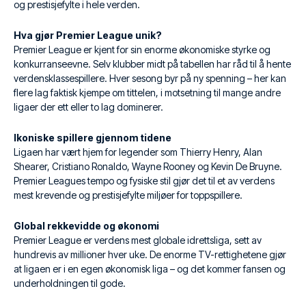
og prestisjefylte i hele verden.
Hva gjør Premier League unik?
Premier League er kjent for sin enorme økonomiske styrke og
konkurranseevne. Selv klubber midt på tabellen har råd til å hente
verdensklassespillere. Hver sesong byr på ny spenning – her kan
flere lag faktisk kjempe om tittelen, i motsetning til mange andre
ligaer der ett eller to lag dominerer.
Ikoniske spillere gjennom tidene
Ligaen har vært hjem for legender som Thierry Henry, Alan
Shearer, Cristiano Ronaldo, Wayne Rooney og Kevin De Bruyne.
Premier Leagues tempo og fysiske stil gjør det til et av verdens
mest krevende og prestisjefylte miljøer for toppspillere.
Global rekkevidde og økonomi
Premier League er verdens mest globale idrettsliga, sett av
hundrevis av millioner hver uke. De enorme TV-rettighetene gjør
at ligaen er i en egen økonomisk liga – og det kommer fansen og
underholdningen til gode.