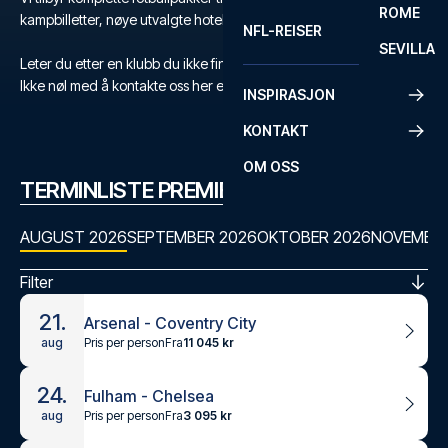
ROME
kampbilletter, nøye utvalgte hoteller og flyreise.
NFL-REISER
SEVILLA
Leter du etter en klubb du ikke finner?
Ikke nøl med å kontakte oss her eller på +47 73 02 20 22
INSPIRASJON
KONTAKT
OM OSS
TERMINLISTE PREMIER LEAGUE
AUGUST 2026
SEPTEMBER 2026
OKTOBER 2026
NOVEMBER
Filter
21.
Arsenal - Coventry City
Pris per person
Fra
11 045 kr
aug
24.
Fulham - Chelsea
Pris per person
Fra
3 095 kr
aug