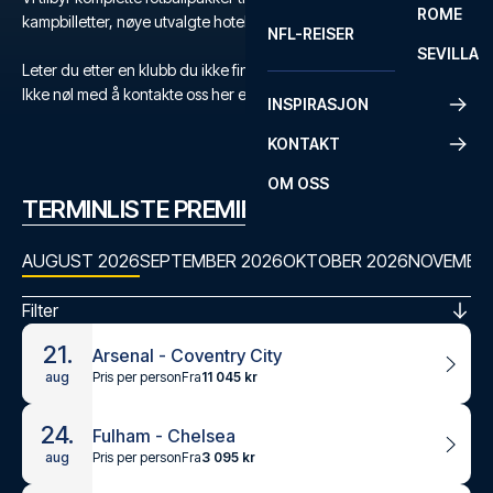
ROME
kampbilletter, nøye utvalgte hoteller og flyreise.
NFL-REISER
SEVILLA
Leter du etter en klubb du ikke finner?
Ikke nøl med å kontakte oss her eller på +47 73 02 20 22
INSPIRASJON
KONTAKT
OM OSS
TERMINLISTE PREMIER LEAGUE
AUGUST 2026
SEPTEMBER 2026
OKTOBER 2026
NOVEMBER
Filter
21.
Arsenal - Coventry City
Pris per person
Fra
11 045 kr
aug
24.
Fulham - Chelsea
Pris per person
Fra
3 095 kr
aug