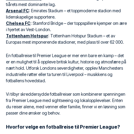
tiårets mest dominante lag.
Arsenal FC
: Emirates Stadium – et toppmoderne stadion med
lidenskapelige supportere.
Chelsea FC
: Stamford Bridge – der toppspillere kjemper om ære
i hjertet av Vest-London.
Tottenham Hotspur
: Tottenham Hotspur Stadium – et av
Europas mest imponerende stadioner, med plass til over 62 000.
En fotballreise til Premier League er mer enn bare en kamp – det
er en mulighet til å oppleve britisk kultur, historie og atmosfære på
nært hold. Utforsk Londons severdigheter, opplev Manchesters
industrielle røtter eller ta turen til Liverpool – musikkens og
fotballens hovedstad.
Vi tilbyr skreddersydde fotballreiser som kombinerer spenningen
fra Premier League med sightseeing og lokalopplevelser. Enten
du reiser alene, med venner eller familie, finner vi en løsning som
passer dine ønsker og behov.
Hvorfor velge en fotballreise til Premier League?