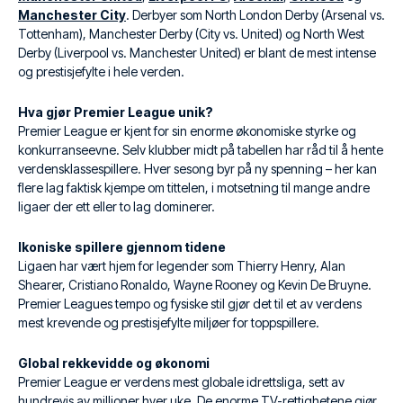
Manchester City
. Derbyer som North London Derby (Arsenal vs.
Tottenham), Manchester Derby (City vs. United) og North West
Derby (Liverpool vs. Manchester United) er blant de mest intense
og prestisjefylte i hele verden.
Hva gjør Premier League unik?
Premier League er kjent for sin enorme økonomiske styrke og
konkurranseevne. Selv klubber midt på tabellen har råd til å hente
verdensklassespillere. Hver sesong byr på ny spenning – her kan
flere lag faktisk kjempe om tittelen, i motsetning til mange andre
ligaer der ett eller to lag dominerer.
Ikoniske spillere gjennom tidene
Ligaen har vært hjem for legender som Thierry Henry, Alan
Shearer, Cristiano Ronaldo, Wayne Rooney og Kevin De Bruyne.
Premier Leagues tempo og fysiske stil gjør det til et av verdens
mest krevende og prestisjefylte miljøer for toppspillere.
Global rekkevidde og økonomi
Premier League er verdens mest globale idrettsliga, sett av
hundrevis av millioner hver uke. De enorme TV-rettighetene gjør