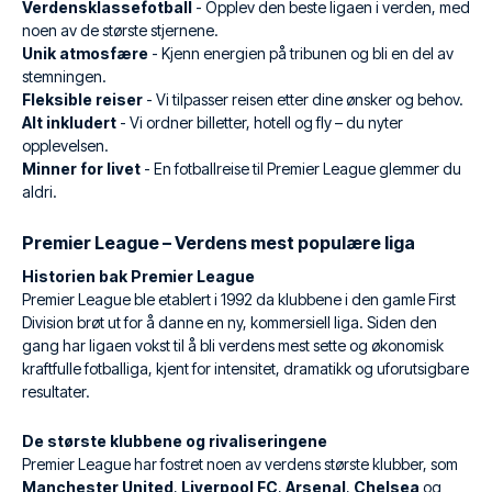
Verdensklassefotball
- Opplev den beste ligaen i verden, med
noen av de største stjernene.
Unik atmosfære
- Kjenn energien på tribunen og bli en del av
stemningen.
Fleksible reiser
- Vi tilpasser reisen etter dine ønsker og behov.
Alt inkludert
- Vi ordner billetter, hotell og fly – du nyter
opplevelsen.
Minner for livet
- En fotballreise til Premier League glemmer du
aldri.
Premier League – Verdens mest populære liga
Historien bak Premier League
Premier League ble etablert i 1992 da klubbene i den gamle First
Division brøt ut for å danne en ny, kommersiell liga. Siden den
gang har ligaen vokst til å bli verdens mest sette og økonomisk
kraftfulle fotballiga, kjent for intensitet, dramatikk og uforutsigbare
resultater.
De største klubbene og rivaliseringene
Premier League har fostret noen av verdens største klubber, som
Manchester United
,
Liverpool FC
,
Arsenal
,
Chelsea
og