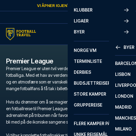
Skip to content
VI ÅPNER IGJEN
TORSDAG
KL.
10:00
KLUBBER
LIGAER
BYER
BYER
NORGE VM
Premier League
TERMINLISTE
BARCELO
Premier League er uten tvil verdens mest populære og intense
DERBIES
LISBON
fotballiga. Med et hav av verdensstjerner, legendariske klubber
og en atmosfære som er vanskelig å matche, er det en drøm for
BUDSJETTREISER
LIVERPO
mange fotballfans å få tak i billetter til Premier League.
STORE KAMPER
LONDON
Hvis du drømmer om å se magien utfolde seg på gressmatta, er
GRUPPEREISE
MADRID
en fotballreise til Premier League den ultimate opplevelsen. Kjenn
adrenalinet på tribunen når favorittlaget ditt kjemper for seier, og
MANCHES
bli med på de ikoniske sangene som runger gjennom stadion.
FLERE KAMPER PÅ ÉN REISE
MILANO
UNIKE REISEMÅL
Vi tilbyr komplette fotballpakker til Premier League med