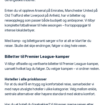
Enten du vil oppleve Arsenal på Emirates, Manchester United på
Old Trafford eller Liverpool på Anfield, har vi billetter og
reiseopplegg som passer både budsjett og ambisjoner. Vi tilbyr
komplette fotballreiser til hele sesongen – fra toppoppgjør til
intense lokalderbyer.
Med kamp- og billettgaranti sørger vi for at alt er klart før du
reiser. Skulle det skje endringer, følger vi deg hele veien.
Billetter til Premier League-kamper
Vi tilbyr offisielle og verifiserte billetter til Premier League-kamper,
uansett hvilket lag du følger. Du velger kampen – vi ordner resten.
Hoteller i alle prisklasser
For at du skal få en trygg og komfortabel reise, samarbeider vi
med nøye utvalgte hoteller i ulike kategorier. Velg mellom enkle,
sentrale alternativer eller høyere standard med ekstra komfort.
Har du et hotell du foretrekker? Vi tilpasser gjerne reisen etter