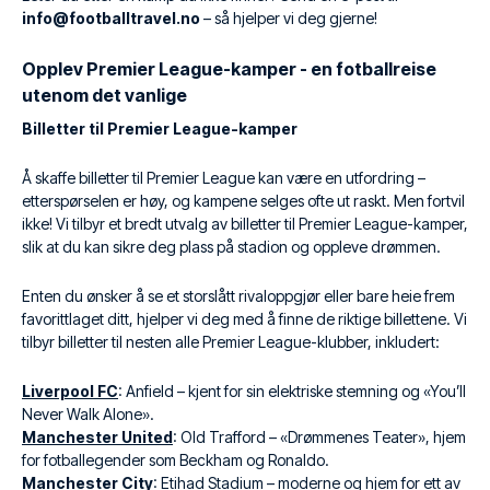
info@footballtravel.no
– så hjelper vi deg gjerne!
Opplev Premier League-kamper - en fotballreise
utenom det vanlige
Billetter til Premier League-kamper
Å skaffe billetter til Premier League kan være en utfordring –
etterspørselen er høy, og kampene selges ofte ut raskt. Men fortvil
ikke! Vi tilbyr et bredt utvalg av billetter til Premier League-kamper,
slik at du kan sikre deg plass på stadion og oppleve drømmen.
Enten du ønsker å se et storslått rivaloppgjør eller bare heie frem
favorittlaget ditt, hjelper vi deg med å finne de riktige billettene. Vi
tilbyr billetter til nesten alle Premier League-klubber, inkludert:
Liverpool FC
: Anfield – kjent for sin elektriske stemning og «You’ll
Never Walk Alone».
Manchester United
: Old Trafford – «Drømmenes Teater», hjem
for fotballegender som Beckham og Ronaldo.
Manchester City
: Etihad Stadium – moderne og hjem for ett av