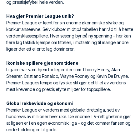
og prestisjefylte i hele verden.
Hva gjør Premier League unik?
Premier League er kjent for sin enorme økonomiske styrke og
konkurranseevne. Selv klubber midt på tabellen har råd til å hente
verdensklassespillere. Hver sesong byr på ny spenning – her kan
flere lag faktisk kjempe om tittelen, i motsetning til mange andre
ligaer der ett eller to lag dominerer.
Ikoniske spillere gjennom tidene
Ligaen har vært hjem for legender som Thierry Henry, Alan
Shearer, Cristiano Ronaldo, Wayne Rooney og Kevin De Bruyne.
Premier Leagues tempo og fysiske stil gjør det til et av verdens
mest krevende og prestisjefylte miljøer for toppspillere.
Global rekkevidde og økonomi
Premier League er verdens mest globale idrettsliga, sett av
hundrevis av millioner hver uke. De enorme TV-rettighetene gjør
at ligaen er i en egen økonomisk liga – og det kommer fansen og
underholdningen til gode.