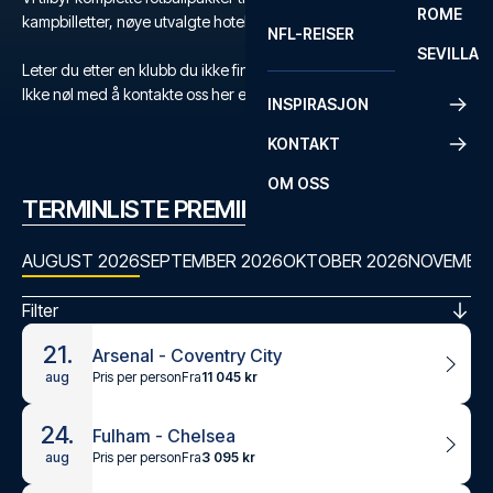
ROME
kampbilletter, nøye utvalgte hoteller og flyreise.
NFL-REISER
SEVILLA
Leter du etter en klubb du ikke finner?
Ikke nøl med å kontakte oss her eller på +47 73 02 20 22
INSPIRASJON
KONTAKT
OM OSS
TERMINLISTE PREMIER LEAGUE
AUGUST 2026
SEPTEMBER 2026
OKTOBER 2026
NOVEMBER
Filter
21.
Arsenal - Coventry City
Pris per person
Fra
11 045 kr
aug
24.
Fulham - Chelsea
Pris per person
Fra
3 095 kr
aug