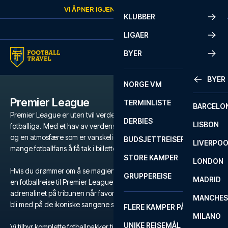
Skip to content
VI ÅPNER IGJEN
LØRDAG
KL.
10:00
KLUBBER
LIGAER
BYER
BYER
NORGE VM
Premier League
TERMINLISTE
BARCELO
Premier League er uten tvil verdens mest populære og intense
DERBIES
LISBON
fotballiga. Med et hav av verdensstjerner, legendariske klubber
og en atmosfære som er vanskelig å matche, er det en drøm for
BUDSJETTREISER
LIVERPO
mange fotballfans å få tak i billetter til Premier League.
STORE KAMPER
LONDON
Hvis du drømmer om å se magien utfolde seg på gressmatta, er
GRUPPEREISE
MADRID
en fotballreise til Premier League den ultimate opplevelsen. Kjenn
adrenalinet på tribunen når favorittlaget ditt kjemper for seier, og
MANCHES
bli med på de ikoniske sangene som runger gjennom stadion.
FLERE KAMPER PÅ ÉN REISE
MILANO
UNIKE REISEMÅL
Vi tilbyr komplette fotballpakker til Premier League med