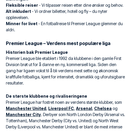
Fleksible reiser
- Vi tilpasser reisen etter dine ønsker og behov.
Alt inkludert
- Vi ordner billetter, hotell og fly – du nyter
opplevelsen.
Minner for livet
- En fotballreise til Premier League glemmer du
aldri.
Premier League – Verdens mest populære liga
Historien bak Premier League
Premier League ble etablert i 1992 da klubbene i den gamle First
Division brøt ut for å danne en ny, kommersiell liga. Siden den
gang har ligaen vokst til å bli verdens mest sette og økonomisk
kraftfulle fotballiga, kjent for intensitet, dramatikk og uforutsigbare
resultater.
De største klubbene og rivaliseringene
Premier League har fostret noen av verdens største klubber, som
Manchester United
,
Liverpool FC
,
Arsenal
,
Chelsea
og
Manchester City
. Derbyer som North London Derby (Arsenal vs.
Tottenham), Manchester Derby (City vs. United) og North West
Derby (Liverpool vs. Manchester United) er blant de mest intense