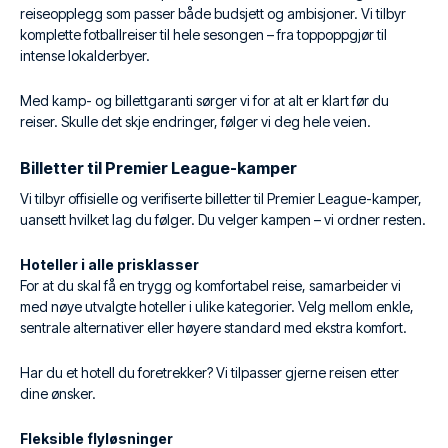
reiseopplegg som passer både budsjett og ambisjoner. Vi tilbyr
komplette fotballreiser til hele sesongen – fra toppoppgjør til
intense lokalderbyer.
Med kamp- og billettgaranti sørger vi for at alt er klart før du
reiser. Skulle det skje endringer, følger vi deg hele veien.
Billetter til Premier League-kamper
Vi tilbyr offisielle og verifiserte billetter til Premier League-kamper,
uansett hvilket lag du følger. Du velger kampen – vi ordner resten.
Hoteller i alle prisklasser
For at du skal få en trygg og komfortabel reise, samarbeider vi
med nøye utvalgte hoteller i ulike kategorier. Velg mellom enkle,
sentrale alternativer eller høyere standard med ekstra komfort.
Har du et hotell du foretrekker? Vi tilpasser gjerne reisen etter
dine ønsker.
Fleksible flyløsninger