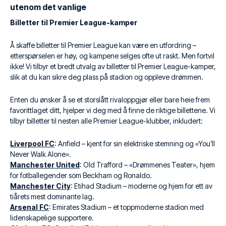
utenom det vanlige
Billetter til Premier League-kamper
Å skaffe billetter til Premier League kan være en utfordring –
etterspørselen er høy, og kampene selges ofte ut raskt. Men fortvil
ikke! Vi tilbyr et bredt utvalg av billetter til Premier League-kamper,
slik at du kan sikre deg plass på stadion og oppleve drømmen.
Enten du ønsker å se et storslått rivaloppgjør eller bare heie frem
favorittlaget ditt, hjelper vi deg med å finne de riktige billettene. Vi
tilbyr billetter til nesten alle Premier League-klubber, inkludert:
Liverpool FC
: Anfield – kjent for sin elektriske stemning og «You’ll
Never Walk Alone».
Manchester United
: Old Trafford – «Drømmenes Teater», hjem
for fotballegender som Beckham og Ronaldo.
Manchester City
: Etihad Stadium – moderne og hjem for ett av
tiårets mest dominante lag.
Arsenal FC
: Emirates Stadium – et toppmoderne stadion med
lidenskapelige supportere.