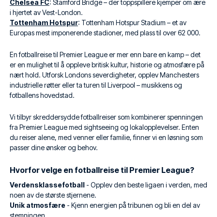
Chelsea FC
: Stamford Bridge – der toppspillere kjemper om ære
i hjertet av Vest-London.
Tottenham Hotspur
: Tottenham Hotspur Stadium – et av
Europas mest imponerende stadioner, med plass til over 62 000.
En fotballreise til Premier League er mer enn bare en kamp – det
er en mulighet til å oppleve britisk kultur, historie og atmosfære på
nært hold. Utforsk Londons severdigheter, opplev Manchesters
industrielle røtter eller ta turen til Liverpool – musikkens og
fotballens hovedstad.
Vi tilbyr skreddersydde fotballreiser som kombinerer spenningen
fra Premier League med sightseeing og lokalopplevelser. Enten
du reiser alene, med venner eller familie, finner vi en løsning som
passer dine ønsker og behov.
Hvorfor velge en fotballreise til Premier League?
Verdensklassefotball
- Opplev den beste ligaen i verden, med
noen av de største stjernene.
Unik atmosfære
- Kjenn energien på tribunen og bli en del av
stemningen.