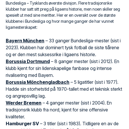
Bundesliga – Tysklands øverste divisjon. Flere tradisjonsrike
klubber har satt sitt preg på ligaens historie, men noen skiller seg
spesielt ut med sine meritter. Her er en oversikt over de største
klubbene i Bundesliga og hvor mange ganger de har vunnet
ligamesterskapet:
Bayern München
– 33 ganger Bundesliga-mester (sist i
2023). Klubben har dominert tysk fotball de siste tiårene
og er den mest suksessrike i ligaens historie.
Borussia Dortmund
– 8 ganger mester (sist i 2012). En
klubb kjent for sin lidenskapelige fanbase og intense
rivalisering med Bayern.
Borussia Mönchengladbach
– 5 ligatitler (sist i 1977).
Hadde sin storhetstid på 1970-tallet med et teknisk sterkt
og angrepsvillig lag.
Werder Bremen
– 4 ganger mester (sist i 2004). En
tradisjonsrik klubb fra nord, kjent for sine offensive
kvaliteter.
Hamburger SV
– 3 titler (sist i 1983). Tidligere en av de