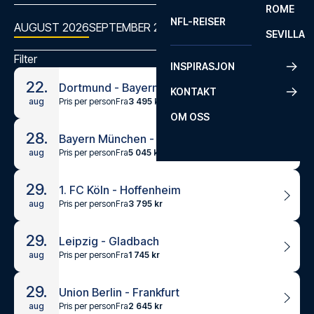
ROME
NFL-REISER
AUGUST 2026
SEPTEMBER 2026
OKTOBER 2026
NOVEMBER
SEVILLA
Filter
INSPIRASJON
22.
Dortmund - Bayern München - Super Cup German Final
KONTAKT
Pris per person
Fra
3 495 kr
aug
OM OSS
28.
Bayern München - Stuttgart
Pris per person
Fra
5 045 kr
aug
29.
1. FC Köln - Hoffenheim
Pris per person
Fra
3 795 kr
aug
29.
Leipzig - Gladbach
Pris per person
Fra
1 745 kr
aug
29.
Union Berlin - Frankfurt
Pris per person
Fra
2 645 kr
aug