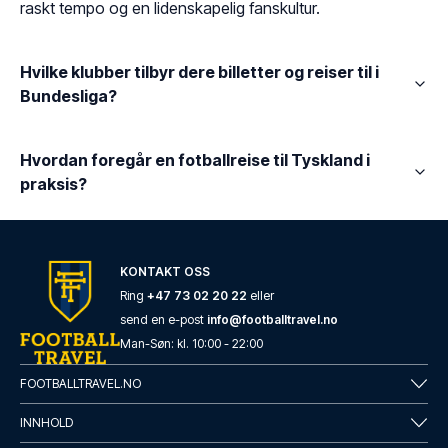
raskt tempo og en lidenskapelig fanskultur.
Hvilke klubber tilbyr dere billetter og reiser til i
Bundesliga?
Hvordan foregår en fotballreise til Tyskland i
praksis?
KONTAKT OSS
Ring
+47 73 02 20 22
eller
send en e-post
info@footballtravel.no
Man
-
Søn
: kl.
10:00
-
22:00
FOOTBALLTRAVEL.NO
INNHOLD