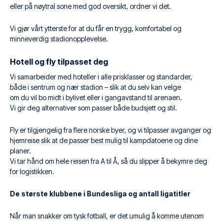
eller på nøytral sone med god oversikt, ordner vi det.
Vi gjør vårt ytterste for at du får en trygg, komfortabel og
minneverdig stadionopplevelse.
Hotell og fly tilpasset deg
Vi samarbeider med hoteller i alle prisklasser og standarder,
både i sentrum og nær stadion – slik at du selv kan velge
om du vil bo midt i bylivet eller i gangavstand til arenaen.
Vi gir deg alternativer som passer både budsjett og stil.
Fly er tilgjengelig fra flere norske byer, og vi tilpasser avganger og
hjemreise slik at de passer best mulig til kampdatoene og dine
planer.
Vi tar hånd om hele reisen fra A til Å, så du slipper å bekymre deg
for logistikken.
De største klubbene i Bundesliga og antall ligatitler
Når man snakker om tysk fotball, er det umulig å komme utenom