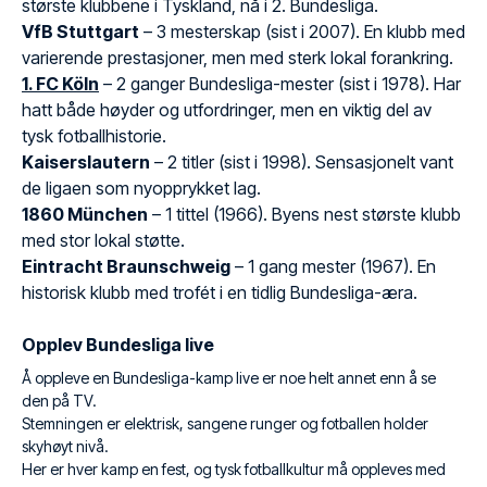
største klubbene i Tyskland, nå i 2. Bundesliga.
VfB Stuttgart
– 3 mesterskap (sist i 2007). En klubb med
varierende prestasjoner, men med sterk lokal forankring.
1. FC Köln
– 2 ganger Bundesliga-mester (sist i 1978). Har
hatt både høyder og utfordringer, men en viktig del av
tysk fotballhistorie.
Kaiserslautern
– 2 titler (sist i 1998). Sensasjonelt vant
de ligaen som nyopprykket lag.
1860 München
– 1 tittel (1966). Byens nest største klubb
med stor lokal støtte.
Eintracht Braunschweig
– 1 gang mester (1967). En
historisk klubb med trofét i en tidlig Bundesliga-æra.
Opplev Bundesliga live
Å oppleve en Bundesliga-kamp live er noe helt annet enn å se
den på TV.
Stemningen er elektrisk, sangene runger og fotballen holder
skyhøyt nivå.
Her er hver kamp en fest, og tysk fotballkultur må oppleves med