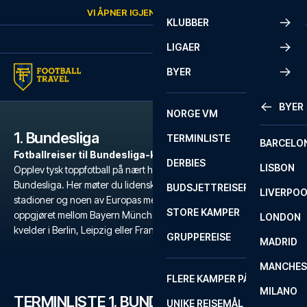
Skip to content
VI ÅPNER IGJEN
FREDAG
KL.
10:00
KLUBBER
LIGAER
BYER
BYER
NORGE VM
1. Bundesliga
TERMINLISTE
BARCELO
Fotballreiser til Bundesliga-kamper
DERBIES
LISBON
Opplev tysk toppfotball på nært hold med fotballreiser til
Bundesliga. Her møter du lidenskapelige supportere, fullsatte
BUDSJETTREISER
LIVERPO
stadioner og noen av Europas mest intense kamper, fra Klassiker-
STORE KAMPER
oppgjøret mellom Bayern München og Dortmund til stemningsfulle
LONDON
kvelder i Berlin, Leipzig eller Frankfurt.
GRUPPEREISE
MADRID
MANCHES
FLERE KAMPER PÅ ÉN REISE
MILANO
TERMINLISTE 1. BUNDESLIGA
UNIKE REISEMÅL